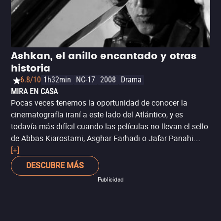
varios otros ficticios, a partir de sus interacciones con un
grupo de adolescentes discapacitados. La película es, al
menos en parte, una invitación a reflexionar sobre lo
poco que en verdad necesitamos para vivir, y lo mucho
que desperdiciamos en nuestro estilo de vida
Ashkan, el anillo encantado y otras
convencional.
historia
6.8/10
1h32min
NC-17
2008
Drama
MIRA EN CASA
Pocas veces tenemos la oportunidad de conocer la
cinematografía iraní a este lado del Atlántico, y es
todavía más difícil cuando las películas no llevan el sello
de Abbas Kiarostami, Asghar Farhadi o Jafar Panahi.
‘Ashkan, el anillo encantado y otras historias’ es el primer
[+]
largometraje de Shahram Mokri, un joven cineasta de
DESCUBRE MÁS
Irán que resulta más conocido por la película ‘Fish & Cat’.
Publicidad
Se trata de una comedia negra sobre la naturaleza de la
vida, muchas veces absurda, contradictoria e
incomprensible, y sin embargo conectada debajo del