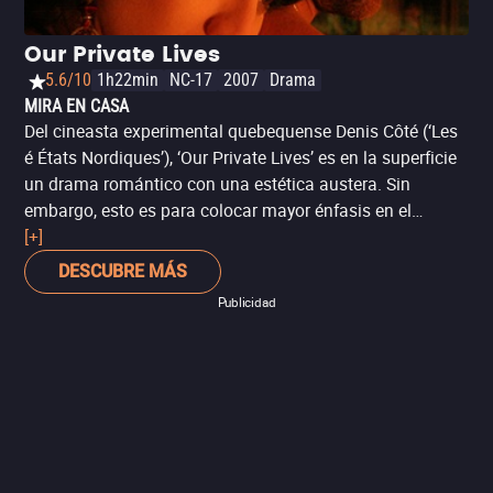
Our Private Lives
5.6/10
1h22min
NC-17
2007
Drama
MIRA EN CASA
Del cineasta experimental quebequense Denis Côté (‘Les
é États Nordiques’), ‘Our Private Lives’ es en la superficie
un drama romántico con una estética austera. Sin
embargo, esto es para colocar mayor énfasis en el
desarrollo de los personajes y su intimidad, cuyas
[+]
diferencias acaban por romper con la idealización para
DESCUBRE MÁS
sacar a flote siniestros secretos. Esta película
Publicidad
canadiense de culto es una breve pero interesante
reflexión sobre la privacidad y, sobre todo, de las
máscaras que forjamos para nosotros mismos en el
mundo digital.