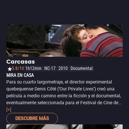
Carcasas
5.8/10
1h12min
NC-17
2010
Documental
MIRA EN CASA
Para su cuarto largometraje, el director experimental
quebequense Denis Côté (‘Our Private Lives’) creó una
película a medio camino entre la ficción y el documental,
eventualmente seleccionada para el Festival de Cine de
Cannes en 2009. La docuficción de ‘Carcasas’ recae en
[+]
un personaje de la vida real, Jean-Paul Colmor, para
DESCUBRE MÁS
contar una historia con algunos elementos de verdad y