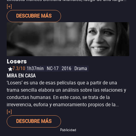
carrera realizando cortometrajes. Su película no sólo
[+]
rompe con los límites de los géneros cinematográficos,
DESCUBRE MÁS
pues cruza del surrealismo a la aventura, al suspenso y
al erotismo; también rompe con el género biológico, al
presentar un elenco de actrices representando a
personajes hombres, cuyas actitudes son erróneamente
estereotipadas como exclusivamente masculinas: la
agresividad, la violencia y la fuerza. Seleccionada en el
Losers
Festival de Cine de Venecia, esta película es una
7.3/10
1h37min
NC-17
2016
Drama
experiencia para los sentidos y para la mente que no
MIRA EN CASA
olvidarás pronto.
‘Losers’ es una de esas películas que a partir de una
trama sencilla elabora un análisis sobre las relaciones y
conductas humanas. En este caso, se trata de la
irreverencia, euforia y enamoramiento propios de la
juventud. Un referente similar en el cine mexicano tal vez
[+]
sería ‘Temporada de patos’, de Fernando Eimbcke, pues
DESCUBRE MÁS
ambas comparten esa visión existencialista del proceso
Publicidad
de madurar, además de que también se rodaron en