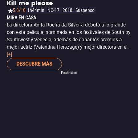
Kill me please
5.8/10
1h44min
NC-17
2018
Suspenso
MIRA EN CASA
La directora Anita Rocha da Silveira debutó a lo grande
con esta película, nominada en los festivales de South by
Southwest y Venecia, además de ganar los premios a
mejor actriz (Valentina Herszage) y mejor directora en el
de Río de Janeiro. ‘Kill Me Please’ es una intensa
[+]
exploración del morbo y la violencia en la feminidad, así
DESCUBRE MÁS
como de la fascinación que somos capaces de sentir por
Publicidad
ellas. Balanceada entre la cotidianeidad del día y los
infiernos de la noche, esta película explora sus temas
con una estética muy estilizada, lo que te recordará a
películas como ‘Voraz’ y ‘El demonio neón’.