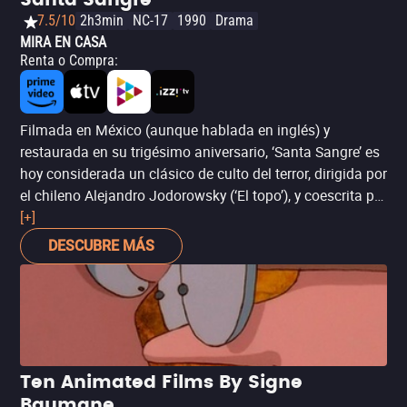
Santa Sangre
7.5/10
2h3min
NC-17
1990
Drama
MIRA EN CASA
Renta o Compra
:
Filmada en México (aunque hablada en inglés) y
restaurada en su trigésimo aniversario, ‘Santa Sangre’ es
hoy considerada un clásico de culto del terror, dirigida por
el chileno Alejandro Jodorowsky (‘El topo’), y coescrita por
él junto con Claudio Argento (productor de ‘Suspiria’, de
[+]
Dario Argento) y Roberto Leoni (‘Un hombre para
DESCUBRE MÁS
respetar’). Cargada de un profundo simbolismo que por
años ha inspirado un sinfín de análisis psicológicos y
filosóficos, esta es la clase de película que genera un
ávido grupo de fans o provoca un rotundo rechazo por su
estética, una inusual mezcla entre la psicodelia, el
surrealismo, y lo extraño, algo como ‘El gabinete del
Ten Animated Films By Signe
doctor Caligari’ por vía de ‘Fenómenos’ (‘Freaks’) de Tod
Baumane