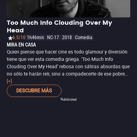
Too Much Info Clouding Over My
Head
6.5/10
1h46min
NC-17
2018
Comedia
MIRA EN CASA
Quien piense que hacer cine es todo glamour y diversión
tiene que ver esta comedia griega. ‘Too Much Info
Clouding Over My Head’ rebosa con sátiras absurdas que
no sólo te harán reír, sino a compadecerte de ese pobre
amigo que decidió dedicarse a hacer películas. O por lo
[+]
menos disfrutarás viendo a una industria burlándose de
DESCUBRE MÁS
sí misma con ganas.
Publicidad