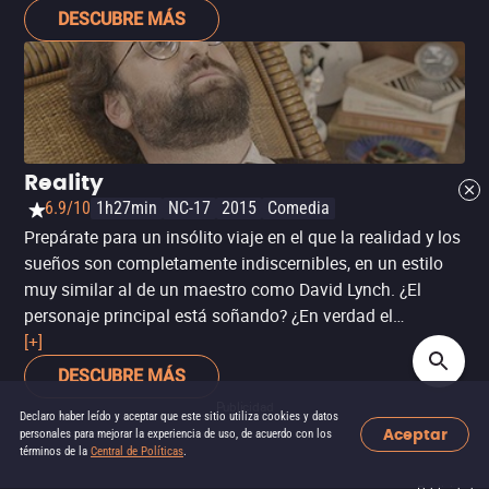
llena de fascinantes imágenes oníricas e inquietantes.
DESCUBRE MÁS
Reality
6.9/10
1h27min
NC-17
2015
Comedia
Prepárate para un insólito viaje en el que la realidad y los
sueños son completamente indiscernibles, en un estilo
muy similar al de un maestro como David Lynch. ¿El
personaje principal está soñando? ¿En verdad el
personaje principal es el protagonista, o es sólo un
[+]
elemento dentro de otra película? ‘Reality’ es surrealismo
DESCUBRE MÁS
tan gracioso como inquietante, y te va a mantener
Publicidad
pensando hasta el último segundo.
Declaro haber leído y aceptar que este sitio utiliza cookies y datos
Aceptar
personales para mejorar la experiencia de uso, de acuerdo con los
términos de la
Central de Políticas
.