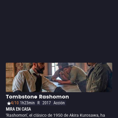
blanco y negro. Hay que reconocer el talento del elenco
juvenil, que, si bien no se trata de rostros conocidos o
que vayamos en cintas de este lado del mundo en el
futuro próximo, sí le otorga vida al relato.
Tombstone Rashomon
4/10
1h23min
R
2017
Acción
MIRA EN CASA
‘Rashomon’, el clásico de 1950 de Akira Kurosawa, ha