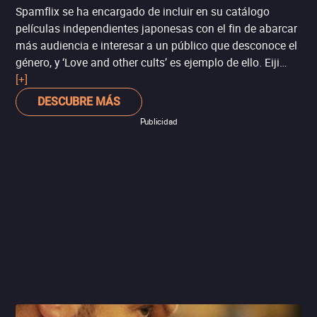
Spamflix se ha encargado de incluir en su catálogo
películas independientes japonesas con el fin de abarcar
más audiencia e interesar a un público que desconoce el
género, y ‘Love and other cults’ es ejemplo de ello. Eiji
Uchida regresa al mundo de los perdedores e
[+]
inadaptados como en ‘Lowlife Love’, otro de sus estrenos
DESCUBRE MÁS
recientes. Uchida hace malabares con los distintos arcos
Publicidad
de sus personajes de manera eficiente, justificando sus
noventa y cinco minutos de metraje. Gran parte de lo que
funciona en la cinta es la veracidad de sus protagonistas,
Sairi Ito y Kenta Suga, quienes retratan la visión del
director de manera fiel.