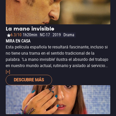
La mano invisible
6.3/10
1h20min
NC-17
2019
Drama
MIRA EN CASA
Esta película española te resultará fascinante, incluso si
no tiene una trama en el sentido tradicional de la
palabra. ‘La mano invisible’ ilustra el absurdo del trabajo
en nuestro mundo actual, rutinario y aislado al servicio
del individualismo, el consumo y el placer para otros
[+]
sectores de la sociedad. Podrá resultar repetitiva, pero
DESCUBRE MÁS
ese es precisamente el punto.