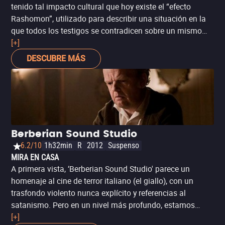
tenido tal impacto cultural que hoy existe el “efecto
Rashomon”, utilizado para describir una situación en la
que todos los testigos se contradicen sobre un mismo
acontecimiento. Con ‘Tombstone Rashomon’, el director
[+]
Alex Cox (‘Sid y Nancy’) pone el mismo recurso narrativo
DESCUBRE MÁS
al servicio del western, para contar uno de los
acontecimientos más populares del folklore del viejo
oeste: el tiroteo en el O.K. Corral de Tombstone, Arizona,
un enfrentamiento de apenas unos segundos entre la ley
y un grupo de forajidos. Sin duda un muy curioso ejemplo
de una narrativa fragmentada y bien hilada.
Berberian Sound Studio
6.2/10
1h32min
R
2012
Suspenso
MIRA EN CASA
A primera vista, ‘Berberian Sound Studio' parece un
homenaje al cine de terror italiano (el giallo), con un
trasfondo violento nunca explícito y referencias al
satanismo. Pero en un nivel más profundo, estamos
frente a un filme de autor, con referencias a David Lynch e
[+]