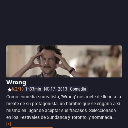
Wrong
6.2/10
1h33min
NC-17
2013
Comedia
Como comedia surrealista, ‘Wrong’ nos mete de lleno a la
mente de su protagonista, un hombre que se engaña a sí
mismo en lugar de aceptar sus fracasos. Seleccionada
en los Festivales de Sundance y Toronto, y nominada
como mejor película en el de Sitges, esta película está
[+]