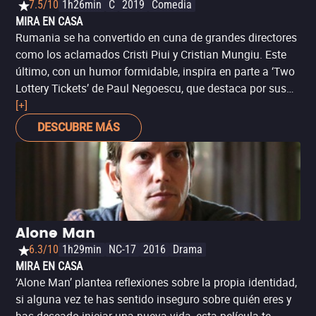
7.5/10
1h26min
C
2019
Comedia
MIRA EN CASA
Rumania se ha convertido en cuna de grandes directores
como los aclamados Cristi Piui y Cristian Mungiu. Este
último, con un humor formidable, inspira en parte a ‘Two
Lottery Tickets’ de Paul Negoescu, que destaca por sus
bromas muy atinadas y un tono –aunque simplón– que
[+]
terminará por resultar muy divertido al ser tan
DESCUBRE MÁS
identificable. Premiada por el jurado en el Festival de
Cine de Comedia Monte-Carlo y ovacionada por su gran
elenco de actores rumanos: Dragoș Bucur, Dorian Boguță
y Alexandru Papadopol.
Alone Man
6.3/10
1h29min
NC-17
2016
Drama
MIRA EN CASA
‘Alone Man’ plantea reflexiones sobre la propia identidad,
si alguna vez te has sentido inseguro sobre quién eres y