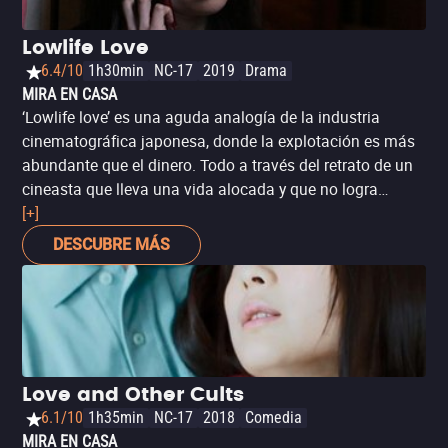
Lowlife Love
6.4/10
1h30min
NC-17
2019
Drama
MIRA EN CASA
‘Lowlife love’ es una aguda analogía de la industria
cinematográfica japonesa, donde la explotación es más
abundante que el dinero. Todo a través del retrato de un
cineasta que lleva una vida alocada y que no logra
replicar el éxito de su primera película. Spamflix le
[+]
apuesta a una película japonesa independiente con una
DESCUBRE MÁS
historia más lúgubre y compleja que sí requiere mucha
atención del espectador. Si te gustan las películas crudas
que te hacen reír y reflexionar al mismo tiempo, ésta es
para ti.
Love and Other Cults
6.1/10
1h35min
NC-17
2018
Comedia
MIRA EN CASA