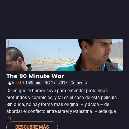
The 90 Minute War
6.5/10
1h30min
NC-17
2018
Comedia
Dicen que el humor sirve para entender problemas
profundos y complejos, y tal es el caso de esta película.
Sin duda, no hay forma más original – y ácida – de
abordar el conflicto entre Israel y Palestina. Puede que
‘The 90 Minute War’ sea un poco ofensiva para algunos,
[+]
pero lo cierto es que usa a su favor uno de los pocos
DESCUBRE MÁS