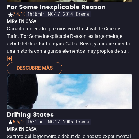
For Some Inexplicable Reason
7.4/10
1h36min
NC-17
2014
Drama
MIRA EN CASA
Ganador de cuatro premios en el Festival de Cine de
Turín, ‘For Some Inexplicable Reason’ es largometraje
debut del director húngaro Gábor Reisz, y aunque cuenta
una historia con algunos elementos muy propios de su
nacionalidad, en general puede considerarse también un
[+]
excéntrico y honesto retrato de una generación: los
DESCUBRE MÁS
jóvenes con estudios, pero desempleados y con una
sensación de despropósito que permea sus relaciones
familiares y amorosas. Su fotografía naturalista con su
ácido sentido del humor podrá resultar chocante para
algunos, pero no hay duda de que es una propuesta
original en su abordaje de la juventud contemporánea.
Drifting States
6.6/10
1h31min
NC-17
2005
Drama
MIRA EN CASA
Se trata del largometraje debut del cineasta experimental