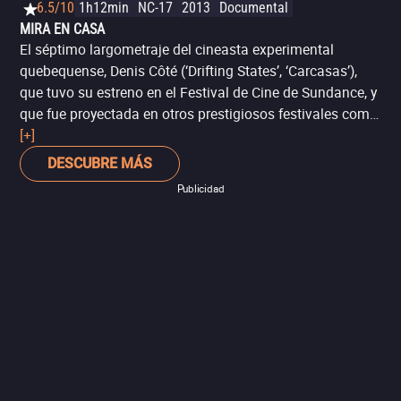
6.5/10
1h12min
NC-17
2013
Documental
MIRA EN CASA
El séptimo largometraje del cineasta experimental
quebequense, Denis Côté (‘Drifting States’, ‘Carcasas’),
que tuvo su estreno en el Festival de Cine de Sundance, y
que fue proyectada en otros prestigiosos festivales como
el de Berlín y el de Toronto. ‘Bestiario’ es un documental
[+]
experimental y contemplativo, que a través de sus
DESCUBRE MÁS
imágenes y un mínimo de palabras nos invita a
Publicidad
reflexionar sobre la dicotomía entre humano y animal, en
la que el primero suele proclamarse como amo y señor
del segundo. ¿Ese es en verdad el orden natural de las
cosas? El acercamiento de la película puede resultar
desafiante, pero sin duda es una pregunta sobre la que
vale la pena reflexionar.