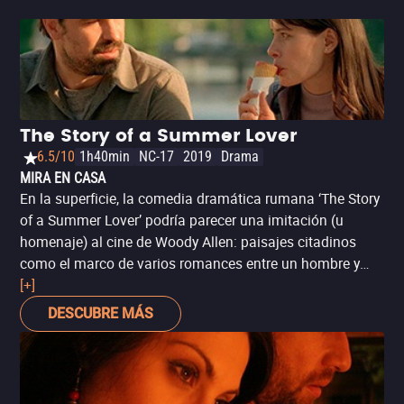
The Story of a Summer Lover
6.5/10
1h40min
NC-17
2019
Drama
MIRA EN CASA
En la superficie, la comedia dramática rumana ‘The Story
of a Summer Lover’ podría parecer una imitación (u
homenaje) al cine de Woody Allen: paisajes citadinos
como el marco de varios romances entre un hombre y
varias mujeres (generalmente menores que él), al son de
[+]
música popular y soliloquios histéricos. Sin embargo, al
DESCUBRE MÁS
mismo tiempo, también funciona como una curiosa
parodia de lo absurdo que puede llegar a resultar el cine
de Allen. Dirigida por Paul Negoescu, a quien quizá
recuerdes por la comedia de culto ‘Two Lottery Tickets’.