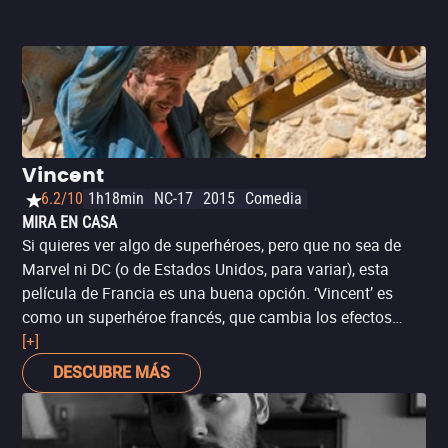
Vincent
6.2/10
1h18min
NC-17
2015
Comedia
MIRA EN CASA
Si quieres ver algo de superhéroes, pero que no sea de
Marvel ni DC (o de Estados Unidos, para variar), esta
película de Francia es una buena opción. ‘Vincent’ es
como un superhéroe francés, que cambia los efectos
especiales excesivos por una historia de amor más
[+]
íntima y con algunos tintes cómicos.
DESCUBRE MÁS