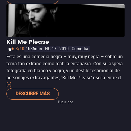
lenguajes universales: el futbol.
Kill Me Please
6.3/10
1h35min
NC-17
2010
Comedia
Ésta es una comedia negra – muy, muy negra – sobre un
tema tan extraño como real: la eutanasia. Con su áspera
fotografía en blanco y negro, y un desfile testimonial de
personajes extravagantes, ‘Kill Me Please’ oscila entre el
existencialismo y el absurdo más gracioso para plantear
[+]
la pregunta central sobre el suicidio asistido: ¿quién tiene
DESCUBRE MÁS
el derecho de controlar la muerte?
Publicidad