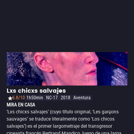
aparente caos. Evidentemente realizada con pocos
recursos, pero no por ello menos divertida, la película ha
sido comparada con la famosa ‘Tiempos violentos’ (‘Pulp
Fiction’) de Quentin Tarantino
Lxs chicxs salvajes
6.8/10
1h50min
NC-17
2018
Aventura
MIRA EN CASA
‘Lxs chicxs salvajes’ (cuyo título original, ‘Les garçons
sauvages’ se traduce literalmente como ‘Los chicos
salvajes’) es el primer largometraje del transgresor
cineasta francés Bertrand Mandico, luego de una larga