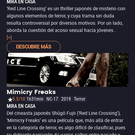
MIRA EN CASA
‘Red Line Crossing’ es un thriller japonés de misterio con
algunos elementos de terror, y cuya trama sin duda
resulta controversial por diversos motivos. Por un lado,
aborda la cuestión del acoso sexual hacia jóvenes
mujeres por parte de figuras de autoridad masculinas (en
[+]
este caso, de un profesor hacia las alumnas). Por otro,
DESCUBRE MÁS
también expone las distancias a las que instituciones de
una comunidad están dispuestas a llegar para proteger
su reputación, incluso si eso significa el encubrimiento
de un crimen. Una película japonesa que compensa su
estética austera con un trabajo de cámara que resalta la
expresividad, así como un guion en el que las
Mimicry Freaks
apariencias esconden algo más, con sorprendentes giros
5.3/10
1h31min
NC-17
2019
Terror
que revelan personajes muy oscuros.
MIRA EN CASA
Del cineasta japonés Shûgô Fujii (‘Red Line Crossing’),
‘Mimicry Freaks’ es una película que, más allá de entrar
en la categoría de terror, es algo difícil de clasificar, pues
su delirante narración da varios saltos entre pasado y