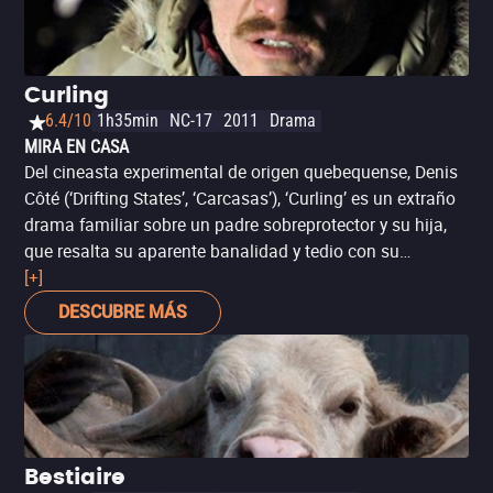
Curling
6.4/10
1h35min
NC-17
2011
Drama
MIRA EN CASA
Del cineasta experimental de origen quebequense, Denis
Côté (‘Drifting States’, ‘Carcasas’), ‘Curling’ es un extraño
drama familiar sobre un padre sobreprotector y su hija,
que resalta su aparente banalidad y tedio con su
fotografía naturalista, que con su ambigua trama
[+]
crecientemente perturbadora nos transmite una
DESCUBRE MÁS
sensación de intranquilidad. Un extraño misterio al estilo
de ‘Fargo’ o incluso ‘Psicosis’ que se desenvuelve a fuego
lento, lo que sin duda pondrá a prueba la paciencia de
muchos. Película ganadora de los premios a mejor
director y mejor actor en el Festival de Cine de Locarno
2010.
Bestiaire