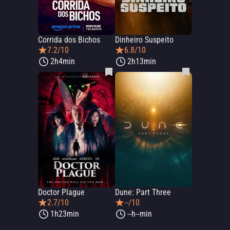
Corrida dos Bichos
Dinheiro Suspeito
7.2/10
6.8/10
2h4min
2h13min
Doctor Plague
Dune: Part Three
2.7/10
--/10
1h23min
--h--min