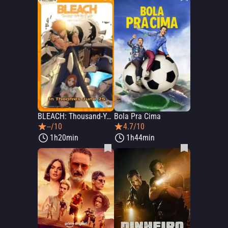
BLEACH: Thousand-Year Blood War - The Calamity
Bola Pra Cima
--/10
4.7/10
1h20min
1h44min