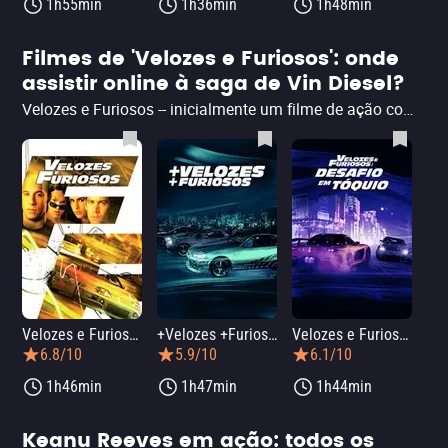
1h55min
1h36min
1h48min
Filmes de 'Velozes e Furiosos': onde
assistir online à saga de Vin Diesel?
Velozes e Furiosos -- inicialmente um filme de ação com base em uma crônica sobre as ruas de Los Angeles -- cresceu para se transformar em uma das maiores franquias do cinema atual, reunindo um elenco de peso liderado por Vin Diesel, Paul Walker e Michelle Rodriguez -- além de vilões marcantes como os interpretados por Jason Statham e Charlize Theron. Veja abaixo onde assistir online a todos os filmes da saga Velozes e Furiosos dublados ou legendados em plataformas de streaming como Amazon Prime Video, YouTube e Star+ -- inclusive Velozes e Furiosos 10. Aproveite e leia a crítica do Filmelier da franquia.
Velozes e Furiosos
+Velozes +Furiosos
Velozes e Furiosos: Desafio em Tóquio
6.8/10
5.9/10
6.1/10
1h46min
1h47min
1h44min
Keanu Reeves em ação: todos os