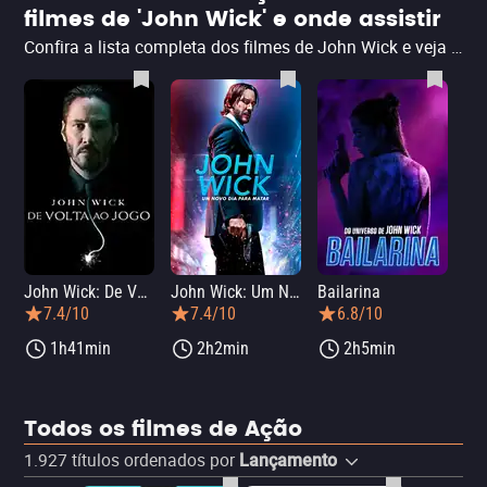
filmes de 'John Wick' e onde assistir
Confira a lista completa dos filmes de John Wick e veja onde assistir online à icônica saga de ação com Keanu Reeves – incluindo John Wick 4: Baba Yaga completo dublado e legendado. Ele se transformou em um dos maiores heróis de filmes de ação do cinema contemporâneo, iniciando uma verdadeira febre de Keanu Reeves na cultura pop. Reunimos aqui o primeiro longa-metragem e as sequências estreladas pelo personagem, incluindo o spin-off Bailarina com Ana de Armas, e onde você pode assisti-las.
John Wick: De Volta ao Jogo
John Wick: Um Novo Dia Para Matar
Bailarina
7.4/10
7.4/10
6.8/10
1h41min
2h2min
2h5min
Todos os filmes de Ação
1.927
títulos ordenados por
Lançamento