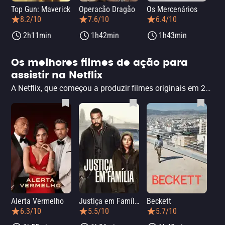
Top Gun: Maverick
Operacão Dragão
Os Mercenários
Os
8.2/10
7.6/10
6.4/10
2h11min
1h42min
1h43min
Os melhores filmes de ação para
assistir na Netflix
A Netflix, que começou a produzir filmes originais em 2015, já pode dizer com tranquilidade que é a responsável por algumas das principais produções do ano de gêneros como comédias românticas, ficções científicas e, é claro, o de ação. O serviço de streaming tomou a dianteira com produções cada vez maiores e elencos que chamam a atenção -- com tramas de tiro, porrada e bomba. A seguir, confira alguns dos principais destaques do cinema de ação dentre os filmes originais da Netflix, passeando por produções que vão desde a ação dramática, o thriller e chegando até a comédia de ação. Veja também nossas outras listas de melhores filmes.
Alerta Vermelho
Justiça em Família
Beckett
Aba
6.3/10
5.5/10
5.7/10