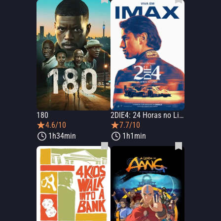
180
2DIE4: 24 Horas no Limite
4.6/10
7.7/10
1h34min
1h1min