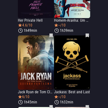
Her Private Hell
Homem-Aranha: Um Novo Dia
4.6/10
--/10
1h49min
1h39min
Jack Ryan de Tom Clancy: Guerra Fantasma
Jackass: Best and Last
6/10
--/10
1h45min
1h32min