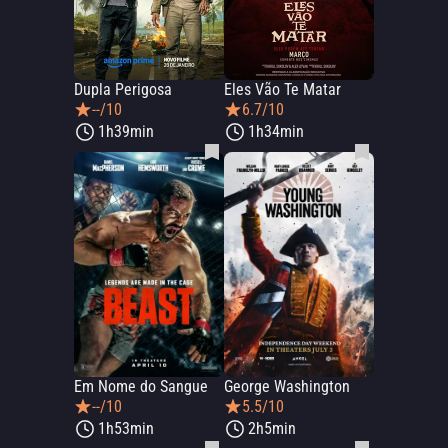
Dupla Perigosa
Eles Vão Te Matar
--/10
6.7/10
1h39min
1h34min
Em Nome do Sangue
George Washington
--/10
5.5/10
1h53min
2h5min