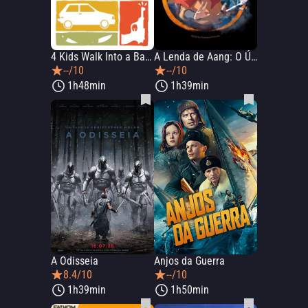
4 Kids Walk Into a Bank
A Lenda de Aang: O Último Dobrador de Ar
--/10
--/10
1h48min
1h39min
A Odisseia
Anjos da Guerra
8.4/10
--/10
1h39min
1h50min