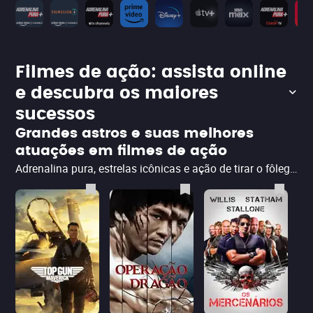
Filmes de ação: assista online
e descubra os maiores
sucessos
Grandes astros e suas melhores
atuações em filmes de ação
Adrenalina pura, estrelas icônicas e ação de tirar o fôlego! Sylvester Stallone, Jason Statham, Bruce Lee, Tom Cruise... Cada um desses atores gigantes do cinema de ação tem um estilo único que conquista fãs ao redor do mundo. Explosões espetaculares, combates intensos ou lutas de artes marciais cheias de técnica – são filmes para todos os gostos e aqui você encontra o melhor de todos os universos de ação. Prepare a pipoca, escolha seu filme de ação favorito e mergulhe nessa seleção imperdível, direto do conforto da sua casa!