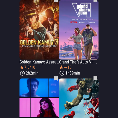
Golden Kamuy: Assault on Abashiri Prison
Grand Theft Auto VI: An Extended Look
7.8/10
--/10
2h2min
1h39min