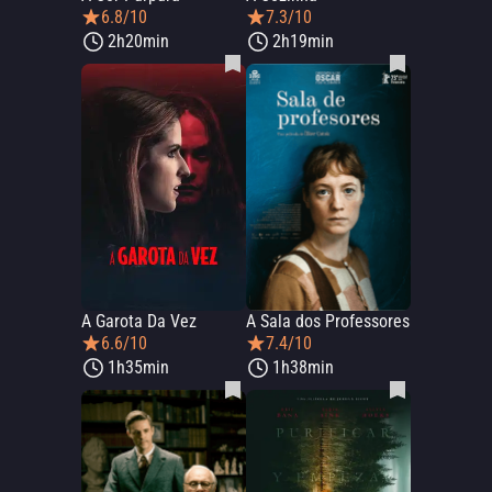
6.8/10
7.3/10
2h20min
2h19min
A Garota Da Vez
A Sala dos Professores
6.6/10
7.4/10
1h35min
1h38min