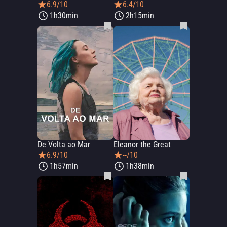
6.9/10
6.4/10
1h30min
2h15min
De Volta ao Mar
Eleanor the Great
6.9/10
--/10
1h57min
1h38min