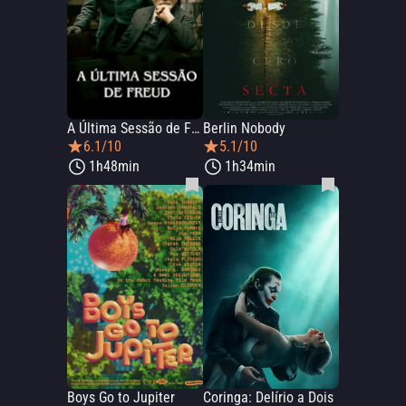
A Última Sessão de Freud
Berlin Nobody
6.1/10
5.1/10
1h48min
1h34min
Boys Go to Jupiter
Coringa: Delírio a Dois