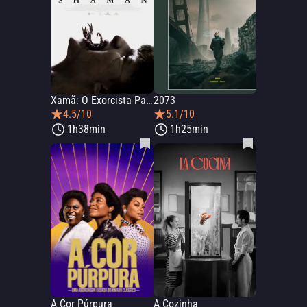
Xamã: O Exorcista Pagão
2073
4.5/10
5.1/10
1h38min
1h25min
A Cor Púrpura
A Cozinha