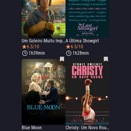
Um Goleiro Muito Improvável
A Última Showgirl
6.5/10
6.5/10
1h39min
1h28min
Blue Moon
Christy: Um Novo Round