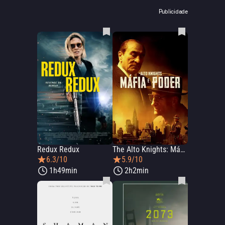
Publicidade
Redux Redux
The Alto Knights: Máfia e Poder
6.3/10
5.9/10
1h49min
2h2min