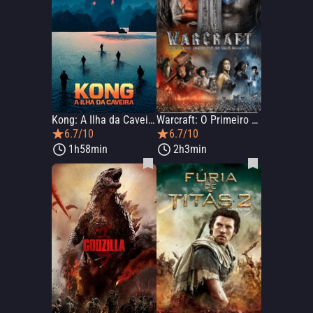
Kong: A Ilha da Caveira (Kong: Skull Island)
Warcraft: O Primeiro Encontro de Dois Mundos
6.7/10
6.7/10
1h58min
2h3min