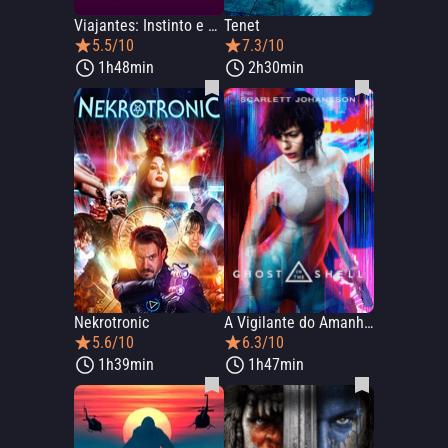
Viajantes: Instinto e Desejo
Tenet
5.5/10
7.3/10
1h48min
2h30min
Nekrotronic
A Vigilante do Amanhã: Ghost in the Shell
5.6/10
6.3/10
1h39min
1h47min