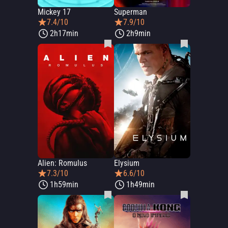
Mickey 17
Superman
7.4/10
7.9/10
2h17min
2h9min
Alien: Romulus
Elysium
7.3/10
6.6/10
1h59min
1h49min