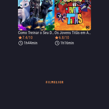
Como Treinar o Seu Dragão 3
Os Jovens Titãs em Ação Vs. Os Jovens Titãs
7.4/10
6.8/10
1h44min
1h16min