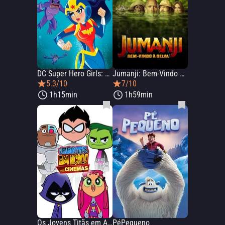
DC Super Hero Girls: Lendas de Atlântida
Jumanji: Bem-Vindo À Selva
5.3/10
7/10
1h15min
1h59min
Os Jovens Titãs em Ação! Nos Cinemas
PéPequeno