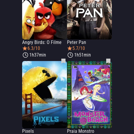
Angry Birds: O Filme
Peter Pan
6.3/10
5.7/10
1h37min
1h51min
Pixels
Praia Monstro