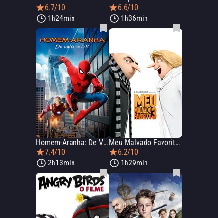
6.7/10
6.6/10
1h24min
1h36min
Homem-Aranha: De Volta ao Lar
Meu Malvado Favorito 3
7.4/10
6.2/10
2h13min
1h29min