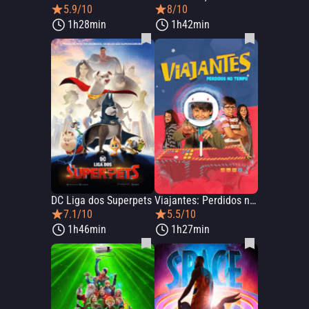
5.9/10
8/10
1h28min
1h42min
DC Liga dos Superpets
Viajantes: Perdidos no Tempo
7.1/10
5.5/10
1h46min
1h27min