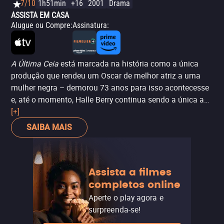
7/10
1h51min
+16
2001
Drama
ASSISTA EM CASA
Alugue ou Compre
:
Assinatura
:
A Última Ceia
está marcada na história como a única
produção que rendeu um Oscar de melhor atriz a uma
mulher negra – demorou 73 anos para isso acontecesse
e, até o momento, Halle Berry continua sendo a única a
ter vencido em tal categoria. Ela está surpreendente no
[+]
papel e consegue se destacar ao lado de qualquer ator
SAIBA MAIS
nesse filme. Além disso, o filme traz uma narrativa
sensível e realista sobre a vida dos prisioneiros no
corredor da morte.
Assista a filmes
completos online
Aperte o play agora e
surpreenda-se!