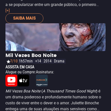
a se popularizar entre um grande público, o primeiro
filme da famosa e sensacional trilogia Cornetto, e a
[+]
primeira parceria entre ele, Simon Pegg e Nick Frost, com
SAIBA MAIS
quem repetiu a parceria algumas vezes posteriormente.
O filme se popularizou e conseguiu um lugar no
imaginário da cultura geek por sua temática e
desenvoltura com o gênero, se tornando um clássico
atual dos filmes de zumbi. Não é pra menos, ‘Todo
Mundo Quase Morto’ brinca muito bem mesclando a
Mil Vezes Boa Noite
comédia e o terror, tem sacadas visuais geniais e uma
7/10
1h57min
+14
2014
Drama
edição dinâmica e inteligente. Edgar Wright é um
ASSISTA EM CASA
comediante visual, e esse filme foi laboratório para suas
Alugue ou Compre
:
Assinatura
:
experiências.
Mil Vezes Boa Noite
(
A Thousand Times Good Night
) é
um drama poderoso e profundamente humano sobre o
custo de viver entre o dever e o amor. Juliette Binoche
entrega uma de suas atuações mais sensíveis como