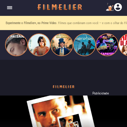
homens gays, coloca sua carreira em risco
quando se apaixona por um de seus alvos.
Entre tantas opções,
receba o que mais vale seu tempo!
Toda sexta, no seu e-mail.
Publicidade