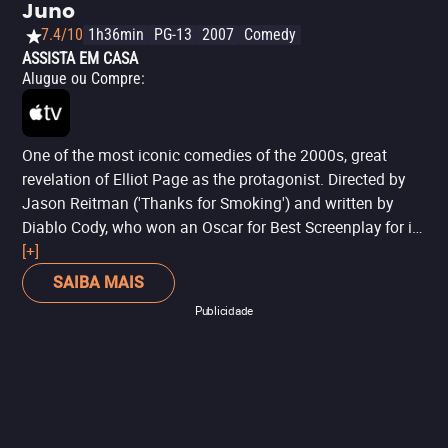
Juno
7.4/10
1h36min
PG-13
2007
Comedy
ASSISTA EM CASA
Alugue ou Compre
:
One of the most iconic comedies of the 2000s, great
revelation of Elliot Page as the protagonist. Directed by
Jason Reitman ('Thanks for Smoking') and written by
Diablo Cody, who won an Oscar for Best Screenplay for its
originality, 'Juno' is a unique representation of
[+]
adolescence. Openly addressing taboos with a lot of
SAIBA MAIS
irony, the story is honest, well-written and very
Publicidade
entertaining. The cast, featuring JK Simmons ('Spider-
Man'), Michael Cera ('Super Cool'), Jennifer Garner ('Pearl
Harbor'), Jason Bateman ('Arrested Development') and
Allison Janney ('I, Tonya'), is brilliant.