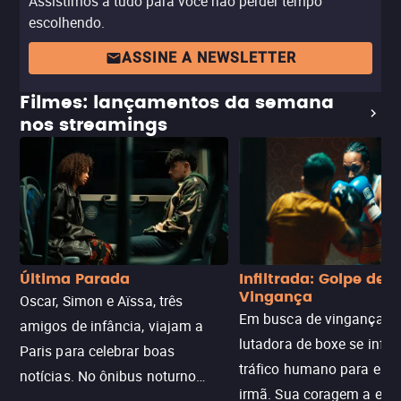
Assistimos a tudo para você não perder tempo
escolhendo.
ASSINE A NEWSLETTER
Filmes: lançamentos da semana
nos streamings
Última Parada
Infiltrada: Golpe de
Vingança
Oscar, Simon e Aïssa, três
Em busca de vingança, u
amigos de infância, viajam a
lutadora de boxe se infilt
Paris para celebrar boas
tráfico humano para enco
notícias. No ônibus noturno
irmã. Sua coragem a enfr