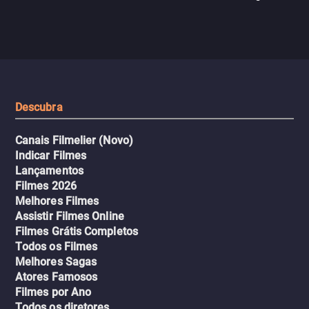
N121 de volta, uma troca entre
com criminosos implacáv
passageiros escala e a situação
segredos perigosos e sit
sai do controle, transformando a
que testam sua resistênci
viagem em um intenso thriller
urbano.
Descubra
Canais Filmelier (Novo)
Indicar Filmes
Lançamentos
Filmes 2026
Melhores Filmes
Assistir Filmes Online
Filmes Grátis Completos
Todos os Filmes
Melhores Sagas
Atores Famosos
Filmes por Ano
Todos os diretores