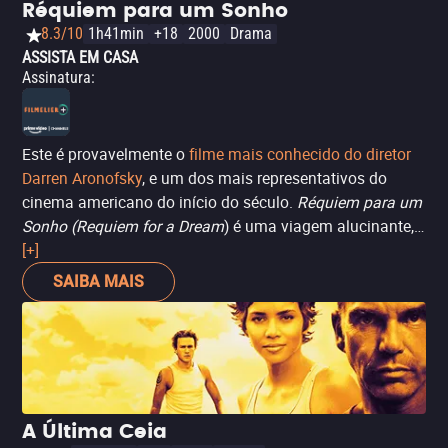
Réquiem para um Sonho
8.3/10
1h41min
+18
2000
Drama
ASSISTA EM CASA
Assinatura
:
Este é provavelmente o
filme mais conhecido do diretor
Darren Aronofsky
, e um dos mais representativos do
cinema americano do início do século.
Réquiem para um
Sonho (Requiem for a Dream
) é uma viagem alucinante,
intensa e claustrofóbica pelos sonhos e piores pesadelos
[+]
de seus personagens, que vai ficar com você para
SAIBA MAIS
sempre, e já é obrigatória no repertório de qualquer
cinéfilo.
A Última Ceia