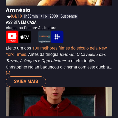
Amnésia
8.4/10
1h53min
+16
2000
Suspense
ASSISTA EM CASA
Alugue ou Compre
:
Assinatura
:
Eleito um dos
100 melhores filmes do século pela New
York Times
.
Antes da trilogia
Batman: O Cavaleiro das
Trevas
,
A Origem
e
Oppenheimer
, o diretor inglês
Christopher Nolan bagunçou o cinema com este quebra-
cabeça engenhoso.
[+]
Guy Pearce
interpreta um homem
que sofre de perda de memória recente e, mesmo assim,
SAIBA MAIS
tenta descobrir o assassino de sua mulher. A revolução
está na forma como a história é contada: de trás para
frente, exigindo do espectador atenção redobrada.