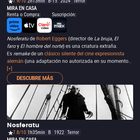
7.9/10
2h13min
B-15
2024
Terror
MIRA EN CASA
Renta o Compra
:
Suscripción
:
Nosferatu
de
Robert Eggers
(director de
La bruja
,
El
faro
y
El hombre del norte
) es una criatura extraña.
Es
remake
de un
clásico silente del cine expresionista
alemán
(una adaptación no autorizada en su momento
de
[+]
Drácula
, de Bram Stoker), uno que ya ha sido
revisitado por otros directores como Werner Herzog con
DESCUBRE MÁS
la versión de 1979. ¿Puede decirse algo nuevo a partir de
uno de los vampiros fundamentales de la historia del
cine? Es para discutirse, pero Eggers por lo menos lo
intenta al impregnar el relato de su característico estilo
visual y encuadrarlo desde su protagonista femenina
(algo ya hecho por Herzog en cierta medida). La trama ya
Nosferatu
es bien conocida: en la Alemania del siglo XIX, un
7.8/10
1h35min
B
1922
Terror
ambicioso agente de bienes raíces, Thomas Hutter
MIRA EN CASA