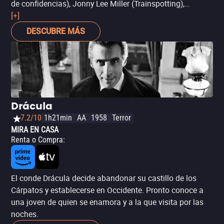
de confidencias), Jonny Lee Miller (Trainspotting),
Vitamin C (Así es el amor) y Jeri Ryan (Star Trek: Voyager)
[+]
Un grupo de ladrones con habilidades técnicas logra
DESCUBRE MÁS
abrir una caja fuerte de alta seguridad, pero estos no
descubren obras de arte invaluables... sino una cripta
que data de hace100 años y que no ha sido abierta.
Repentinamente, se desata el antiguo terror de Drácula, y
su primer destino es Estados Unidos y la exótica ciudad
de Nueva Orleáns, un lugar en el que se siente como en
Drácula
casa. Sim embargo, no muy lejos de allí, hay un
7.2/10
1h21min
AA
1958
Terror
cazavampiros (Miller) de Londres que está decidido a
MIRA EN CASA
salvar a una joven (Justine Waddell) con la que Drácula
Renta o Compra
:
comparte su oscuro legado.
El conde Drácula decide abandonar su castillo de los
Cárpatos y establecerse en Occidente. Pronto conoce a
una joven de quien se enamora y a la que visita por las
noches.