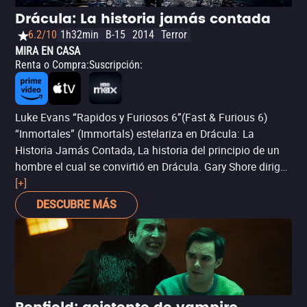
Drácula: La historia jamás contada
6.2/10
1h32min
B-15
2014
Terror
MIRA EN CASA
Renta o Compra
:
Suscripción
:
Luke Evans “Rapidos y Furiosos 6”(Fast & Furious 6)
“Inmortales” (Immortals) estelariza en Drácula: La
Historia Jamás Contada, La historia del principio de un
hombre el cual se convirtió en Drácula. Gary Shore dirige
y Michael De Luca produce la épica aventura que
[+]
coprotagonizan Dominic Cooper, Sarah Gadon y Charles
DESCUBRE MÁS
Dance.