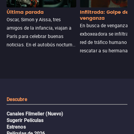
Última parada
Infiltrada: Golpe de
venganza
Oscar, Simon y Aïssa, tres
En busca de venganza, u
amigos de la infancia, viajan a
exboxeadora se infiltra e
París para celebrar buenas
red de tráfico humano pa
noticias. En el autobús nocturno
rescatar a su hermana m
N121, un intercambio entre
enfrentando criminales
pasajeros escala y la situación
despiadados, secretos
se descontrola, convirtiendo el
peligrosos y situaciones
viaje en un thriller urbano
extremas que ponen a pr
intenso.
resistencia.
Descubre
Canales Filmelier (Nuevo)
Sugerir Películas
Estrenos
Películas de 2026