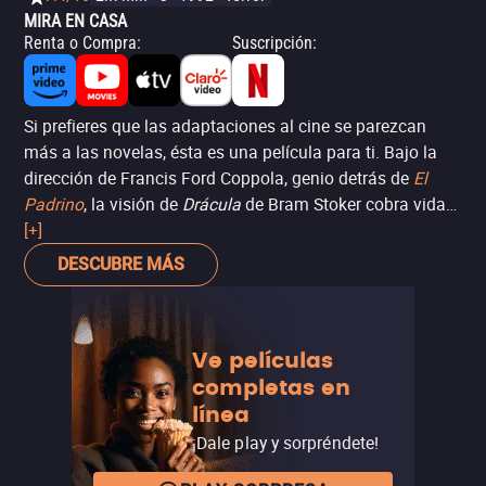
Nosferatu de Robert Eggers ya se centra más en este
MIRA EN CASA
tema. Esencialmente,
Drácula
es más un reciclaje de
Renta o Compra
:
Suscripción
:
ideas que algo verdaderamente nuevo y creativo.
Después de todo, casi 100 años después del estreno del
primer largometraje, la pregunta sigue siendo si hay algo
Si prefieres que las adaptaciones al cine se parezcan
nuevo que aprender de esta historia.
más a las novelas, ésta es una película para ti. Bajo la
dirección de Francis Ford Coppola, genio detrás de
El
Padrino
, la visión de
Drácula
de Bram Stoker cobra vida
con una brillante actuación de Gary Oldman, en una
[+]
producción imperdible que ganó el Oscar por Mejor
DESCUBRE MÁS
vestuario, Mejor maquillaje y Mejor sonido.
Ve películas
completas en
línea
¡Dale play y sorpréndete!