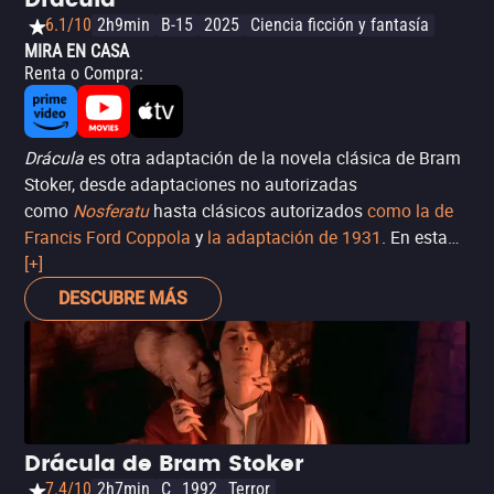
Drácula
6.1/10
2h9min
B-15
2025
Ciencia ficción y fantasía
MIRA EN CASA
Renta o Compra
:
Drácula
es otra adaptación de la novela clásica de Bram
Stoker, desde adaptaciones no autorizadas
como
Nosferatu
hasta clásicos autorizados
como la de
Francis Ford Coppola
y
la adaptación de 1931
. En esta
versión, el cineasta francés Luc Besson (El quinto
[+]
elemento) intenta insuflar nueva vida a la historia
DESCUBRE MÁS
centrándose principalmente en el lado más romántico del
vampiro, interpretado de forma exagerada y funcional por
Caleb Landry Jones. Es una película divertida, con
especial atención al detalle en el vestuario y el diseño de
producción, que sumerge al espectador en la historia.
Perfecta para quienes aman el libro de Stoker y nunca se
Drácula de Bram Stoker
cansan de ver diferentes versiones, recordando que
7.4/10
2h7min
C
1992
Terror