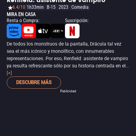
Renfield: asistente de vampiro
6.4/10
1h33min
B-15
2023
Comedia
MIRA EN CASA
Renta o Compra
:
Suscripción
:
De todos los monstruos de la pantalla, Drácula tal vez
sea el más icónico y monolítico, con innumerables
representaciones. Por eso, Renfield: asistente de vampiro
ya resulta refrescante sólo por su historia centrada en el
servidor de su nombre (Nicholas Hoult), que durante
[+]
décadas fue sometido por el vampiro, y que en el siglo 21
DESCUBRE MÁS
decide finalmente liberarse de su relación abusiva. La
Publicidad
premisa es divertida, pero el guión se desvía a thriller
policial y acción de superhéroe sin mucha consistencia,
acabando por perder un poco su encanto. Sin embargo,
Nicholas Cage está simplemente fenomenal como
Drácula, y hay muchas referencias a las clásicas
representaciones del personaje. Si eres fanático de