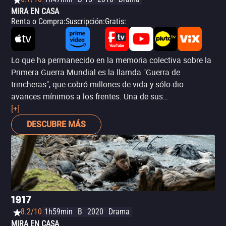
MIRA EN CASA
Renta o Compra
:
Suscripción
:
Gratis
:
Lo que ha permanecido en la memoria colectiva sobre la
Primera Guerra Mundial es la llamda "Guerra de
trincheras", que cobró millones de vida y sólo dio
avances mínimos a los frentes. Una de sus
representaciones más alentadoras está en la
[+]
película
Final del viaje
(
Journey's End
), adaptada de la
DESCUBRE MÁS
obra homónima de 1928 escrita por R. C. Sherriff, quien
peleó en la guerra. En ella, un joven (Asa Butterfield) se
une al ejército para intentar salvar a un viejo amigo (Sam
Claflin, de
Los juegos del hambre
). La película retrata de
forma fidedigna la experiencia de las trincheras: la
amenaza y el sentimiento de inminente perdición, la
1917
espera constante, la desolación, pero sin apagar la luz de
8.2/10
1h59min
B
2020
Drama
esperanza en la hermandad de sus personajes.
MIRA EN CASA