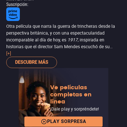
Suscripción
:
Otra película que narra la guerra de trincheras desde la
perspectiva británica, y con una espectacularidad
incomparable al día de hoy, es
1917
, inspirada en
historias que el director Sam Mendes escuchó de su
abuelo sobre su participación en la guerra. Lo hace con
[+]
un sentido de urgencia, en el contexto de una batalla real
DESCUBRE MÁS
de la Primera Guerra Mundial: la retirada alemana
durante la Operación Alberich. Sin embargo, se trata de
una emboscada, y dos jóvenes soldados británicos
Ve películas
deben correr por tierra de nadie para entregar el mensaje
completas en
que podría salvar a sus compatriotas de emprender una
línea
ofensiva y caer en la trampa.
¡Dale play y sorpréndete!
PLAY SORPRESA