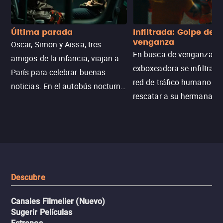
Última parada
Infiltrada: Golpe de
venganza
Oscar, Simon y Aïssa, tres
En busca de venganza, u
amigos de la infancia, viajan a
exboxeadora se infiltra e
París para celebrar buenas
red de tráfico humano pa
noticias. En el autobús nocturno
rescatar a su hermana m
N121, un intercambio entre
enfrentando criminales
pasajeros escala y la situación
despiadados, secretos
se descontrola, convirtiendo el
peligrosos y situaciones
viaje en un thriller urbano
extremas que ponen a pr
intenso.
resistencia.
Descubre
Canales Filmelier (Nuevo)
Sugerir Películas