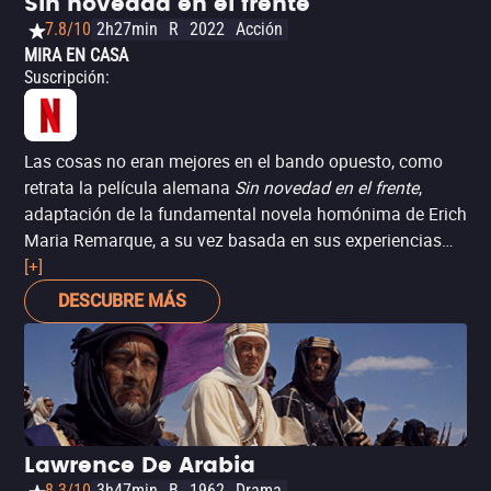
Sin novedad en el frente
7.8/10
2h27min
R
2022
Acción
MIRA EN CASA
Suscripción
:
Las cosas no eran mejores en el bando opuesto, como
retrata la película alemana
Sin novedad en el frente
,
adaptación de la fundamental novela homónima de Erich
Maria Remarque, a su vez basada en sus experiencias
con el Ejército Imperial Alemán durante la Primera Guerra
[+]
Mundial. Se trata de una obra anti-bélica fundamental, un
DESCUBRE MÁS
espíritu que la película rescata con sus licencias
creativas: la adaptación crea una subtrama sobre los
funcionarios negociando el armisticio para detener la
guerra. Así, muestra un lado pocas veces visto, pero
necesario: el de los políticos y poderosos que no ven a
los soldados como seres humanos, sino como peones en
Lawrence De Arabia
el tablero de sus ambiciones.
8.3/10
3h47min
B
1962
Drama