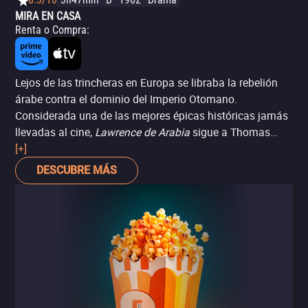
MIRA EN CASA
Renta o Compra
:
Lejos de las trincheras en Europa se libraba la rebelión
árabe contra el dominio del Imperio Otomano.
Considerada una de las mejores épicas históricas jamás
llevadas al cine,
Lawrence de Arabia
sigue a Thomas
Edward Lawrence (Peter O'Toole), enlace británico con la
[+]
alianza árabe, para encausar la guerra hacia los
DESCUBRE MÁS
intereses de su país. Sin embargo, conforme forma
amistades con sus colegas árabes, comienza a
cuestionar su propósito en la guerra.