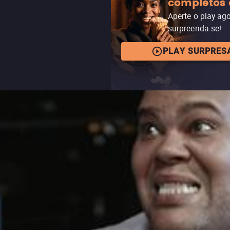
completos 
Aperte o play ag
surpreenda-se!
PLAY SURPRES