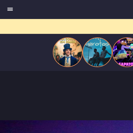
compõe obras-primas, participa de festas e busca romance em
Paris
meio a círculos aristocráticos e reais.