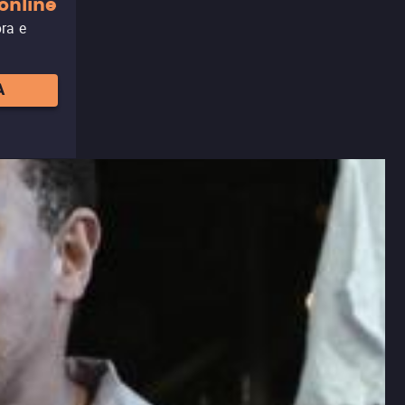
online
ora e
A