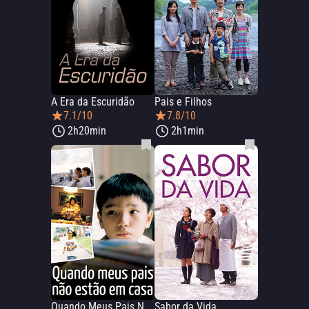
A Era da Escuridão
Pais e Filhos
7.1/10
7.8/10
2h20min
2h1min
Quando Meus Pais Não Estão em Casa
Sabor da Vida