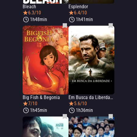
Bleach
Esplendor
6.3/10
6.4/10
1h48min
1h41min
Big Fish & Begonia
Em Busca da Liberdade
7/10
5.6/10
1h45min
1h36min