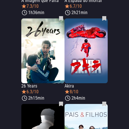
A Imagem que Falta
A Espada do Imortal
7.3/10
6.7/10
1h36min
2h21min
26 Years
Akira
6.3/10
8/10
2h15min
2h4min