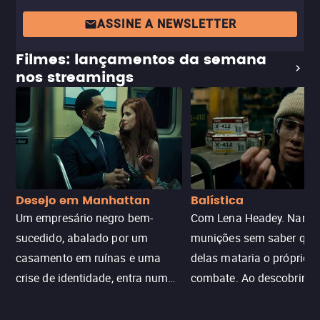
ASSINE A NEWSLETTER
Filmes: lançamentos da semana
nos streamings
Desejo em Manhattan
Balística
Um empresário negro bem-
Com Lena Headey. Nanc
sucedido, abalado por um
munições sem saber qu
casamento em ruínas e uma
delas mataria o próprio f
crise de identidade, entra num
combate. Ao descobrir a
jogo sexualizado de gato e rato
verdade, ela deixa a rotin
com uma mulher branca
fábrica e parte em uma 