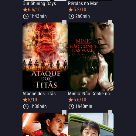
Our Shining Days
Pérolas no Mar
6.6/10
5.2/10
1h43min
2h0min
Ataque dos Titãs
Mimic: Não Confie nas Vozes
5/10
5.6/10
1h38min
1h40min