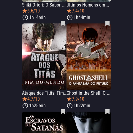
Shiki Oriori: O Sabor da Juventude
Últimos Homens em Aleppo
6.6/10
7.4/10
1h14min
1h44min
Ataque dos Titãs: Fim do Mundo
Ghost in the Shell: O Fantasma do Futuro
4.7/10
7.9/10
1h28min
1h22min