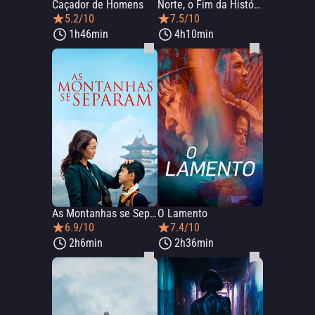
Caçador de Homens
Norte, o Fim da História
5.2/10
7.5/10
1h46min
4h10min
As Montanhas se Separam
O Lamento
6.9/10
7.4/10
2h6min
2h36min