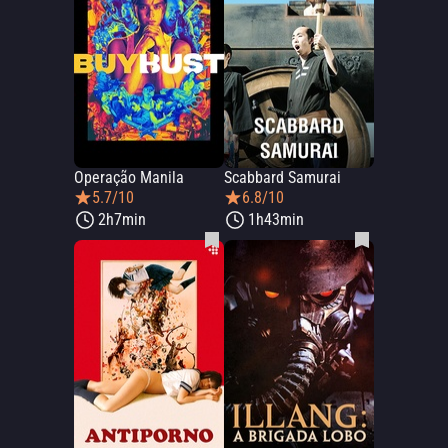
Operação Manila
Scabbard Samurai
5.7/10
6.8/10
2h7min
1h43min