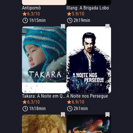
Antipornô
Illang: A Brigada Lobo
6.3/10
5.9/10
1h15min
2h19min
Takara: A Noite em Que Nadei
A Noite nos Persegue
6.3/10
6.9/10
1h18min
2h1min