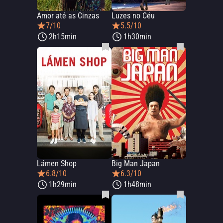
Amor até as Cinzas
Luzes no Céu
7/10
5.5/10
2h15min
1h30min
Lámen Shop
Big Man Japan
6.8/10
6.3/10
1h29min
1h48min