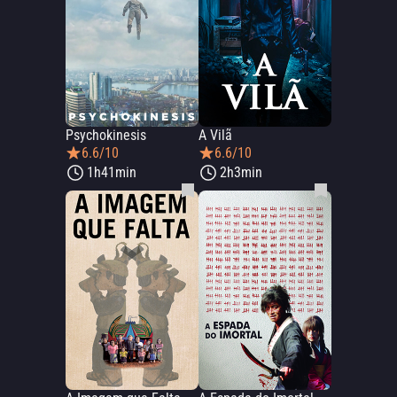
Psychokinesis
A Vilã
6.6/10
6.6/10
1h41min
2h3min