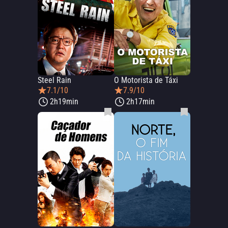
Steel Rain
O Motorista de Táxi
7.1/10
7.9/10
2h19min
2h17min