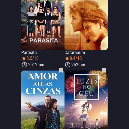
Parasita
Cafarnaum
8.5/10
8.4/10
2h12min
2h2min