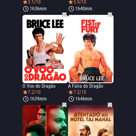
5.1/10
5.9/10
1h36min
1h40min
O Voo do Dragão
A Fúria do Dragão
7.2/10
7.2/10
1h39min
1h46min