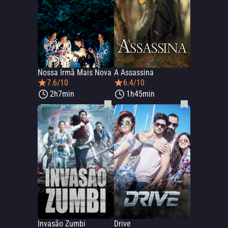
Nossa Irmã Mais Nova
A Assassina
7.6/10
6.4/10
2h7min
1h45min
Invasão Zumbi
Drive