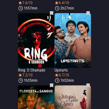
7.6/10
6.4/10
1h57min
2h27min
Ring: O Chamado
Upstarts
7.2/10
6.7/10
1h35min
1h52min