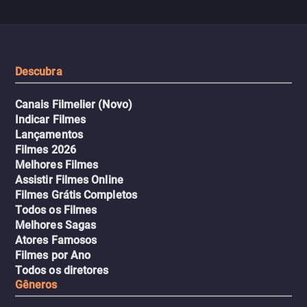
misteriosa no metrô. A escalada
implacável contra quem
leva a um desfecho violento.
escondeu os fatos, dispo
tudo pela vingança.
Descubra
Canais Filmelier (Novo)
Indicar Filmes
Lançamentos
Filmes 2026
Melhores Filmes
Assistir Filmes Online
Filmes Grátis Completos
Todos os Filmes
Melhores Sagas
Atores Famosos
Filmes por Ano
Todos os diretores
Gêneros