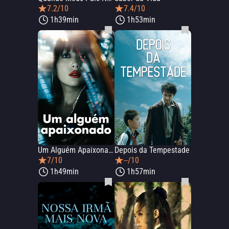
7.2/10
7.4/10
1h39min
1h53min
Um Alguém Apaixonado
Depois da Tempestade
7/10
--/10
1h49min
1h57min