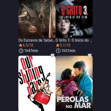
Os Escravos de Satanás
O Grito 3: O Início do Fim
6.5/10
5.1/10
1h47min
1h31min