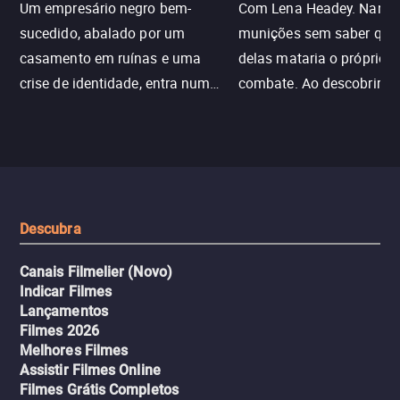
Um empresário negro bem-
Com Lena Headey. Nanc
sucedido, abalado por um
munições sem saber qu
casamento em ruínas e uma
delas mataria o próprio f
crise de identidade, entra num
combate. Ao descobrir a
jogo sexualizado de gato e rato
verdade, ela deixa a rotin
com uma mulher branca
fábrica e parte em uma 
misteriosa no metrô. A escalada
implacável contra quem
leva a um desfecho violento.
escondeu os fatos, dispo
tudo pela vingança.
Descubra
Canais Filmelier (Novo)
Indicar Filmes
Lançamentos
Filmes 2026
Melhores Filmes
Assistir Filmes Online
Filmes Grátis Completos