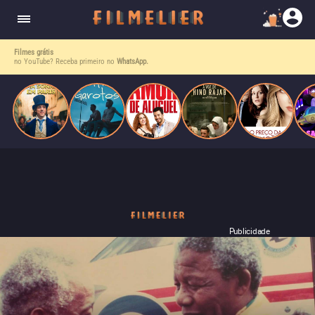
enquanto luta contra uma doença. Ele compõe
Paris
obras-primas, participa de festas e busca romance
em meio a círculos aristocráticos e reais.
Filmes grátis
no YouTube? Receba primeiro no
WhatsApp.
Publicidade