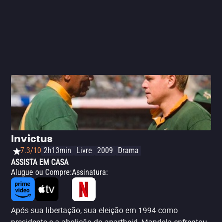
Invictus
7.3/10
2h13min
Livre
2009
Drama
ASSISTA EM CASA
Alugue ou Compre
:
Assinatura
:
Após sua libertação, sua eleição em 1994 como