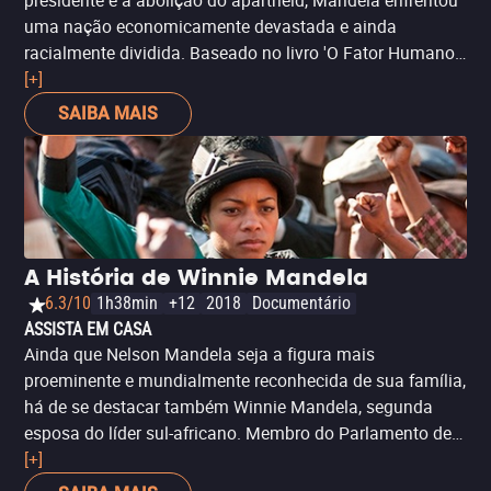
presidente e a abolição do apartheid, Mandela enfrentou
uma nação economicamente devastada e ainda
racialmente dividida. Baseado no livro 'O Fator Humano',
o premiado 'Invictus' conta a história inspiradora de
[+]
como o presidente se aproveitou da Copa do Mundo de
SAIBA MAIS
Rugby de 1995 para inspirar o país à unificação. Embora
um pouco idealista, a direção potente e emocional de
Clint Eastwood ('Gran Torino') faz de 'Invictus' um filme
inspirador, com performances convincentes do grande
Morgan Freeman (‘Um Sonho de Liberdade') como
Mandela e Matt Damon (‘Gênio Indomável') como o
A História de Winnie Mandela
capitão François Pienaar, do Springboks, a seleção sul-
6.3/10
1h38min
+12
2018
Documentário
africana.
ASSISTA EM CASA
Ainda que Nelson Mandela seja a figura mais
proeminente e mundialmente reconhecida de sua família,
há de se destacar também Winnie Mandela, segunda
esposa do líder sul-africano. Membro do Parlamento de
1994 a 2003, e de 2009 até sua morte, em 2018, Winnie
[+]
exerceu uma forte influência política na África do Sul