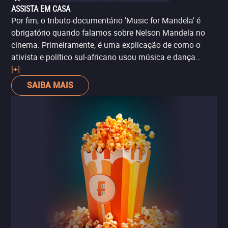
ASSISTA EM CASA
Por fim, o tributo-documentário 'Music for Mandela' é
obrigatório quando falamos sobre Nelson Mandela no
cinema. Primeiramente, é uma explicação de como o
ativista e político sul-africano usou música e dança
como ferramentas de unificação política contra o
[+]
apartheid, em uma influência social que ainda pode ser
SAIBA MAIS
vista ainda hoje na África do Sul. E em segundo lugar, o
longa-metragem é um exemplo perfeito de como a
música em geral tem o poder de inspirar, libertar e
unificar-nos como humanidade. Uma ótima conclusão
para a jornada de Mandela nos cinemas, mostrando
caminhos para além da vida do político.