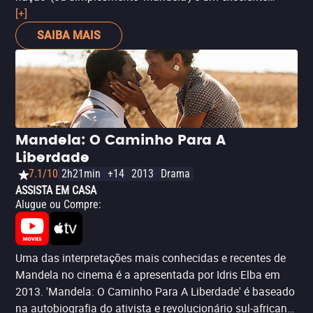
ponto de partida. É uma crônica emocional do
[+]
carismático e proeminente "pai da pátria" da África do
SAIBA MAIS
Sul, desde sua juventude até seu ativismo, seu tempo na
prisão e sua eventual ascensão à presidência como o
primeiro presidente democraticamente eleito em seu
país. Disponível gratuitamente no YouTube.
Mandela: O Caminho Para A
Liberdade
7.1/10
2h21min
+14
2013
Drama
ASSISTA EM CASA
Alugue ou Compre
:
Uma das interpretações mais conhecidas e recentes de
Mandela no cinema é a apresentada por Idris Elba em
2013. 'Mandela: O Caminho Para A Liberdade' é baseado
na autobiografia do ativista e revolucionário sul-africano,