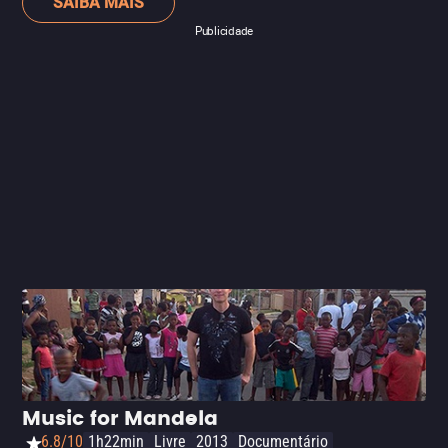
SAIBA MAIS
durante os mais diferentes momentos da vida de Nelson
Publicidade
Mandela -- ela era a esposa do político quando ele foi
preso até sua ascensão à presidência. Este bom
documentário de Pascale Lamche, vencedor do prêmio
de direção do Festival de Sundance, mergulha nas
diferentes faces de Winnie, revelando aspectos até então
desconhecidos sobre sua influência política nos
bastidores, a importância na vida de Mandela e seus
anos após o divórcio do líder sul-africano. Um filme
essencial para entender melhor os movimentos
revolucionários da África contra o apartheid, mostrando
que a luta pelos direitos humanos ia muito além do que
circundava Nelson Mandela.
Music for Mandela
6.8/10
1h22min
Livre
2013
Documentário