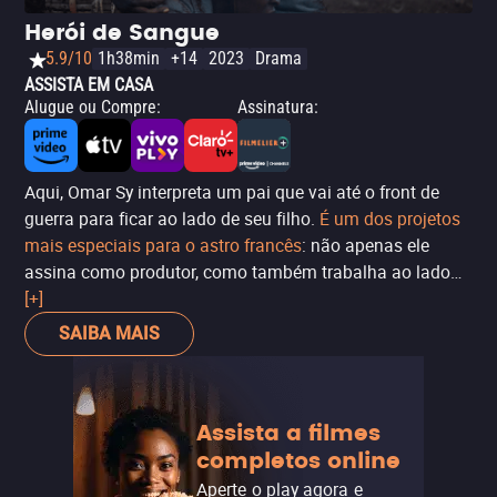
sem perder a ambição nos temas que aborda. O
Herói de Sangue
protagonista de Omar Sy (
Lupin
) é, por si só, um bom
5.9/10
1h38min
+14
2023
Drama
motivo para assistir ao longa.
ASSISTA EM CASA
Alugue ou Compre
:
Assinatura
:
Aqui, Omar Sy interpreta um pai que vai até o front de
guerra para ficar ao lado de seu filho.
É um dos projetos
mais especiais para o astro francês
: não apenas ele
assina como produtor, como também trabalha ao lado
de seu sobrinho e visita um pouco de sua cultura
[+]
senegalesa no cinema.
SAIBA MAIS
Assista a filmes
completos online
Aperte o play agora e