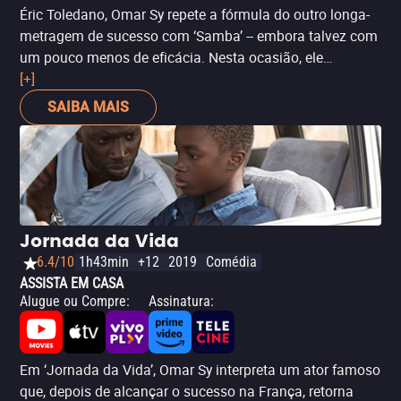
Éric Toledano, Omar Sy repete a fórmula do outro longa-
metragem de sucesso com ‘Samba’ -- embora talvez com
um pouco menos de eficácia. Nesta ocasião, ele
interpreta um imigrante senegalês na França, que é
[+]
forçado a retornar ao seu país devido a um erro
SAIBA MAIS
burocrático. É assim que ele conhece uma voluntária
disposta a ajudá-lo a ficar, o que desencadeia o romance
-- forçado, mas bonito.
Jornada da Vida
6.4/10
1h43min
+12
2019
Comédia
ASSISTA EM CASA
Alugue ou Compre
:
Assinatura
:
Em ‘Jornada da Vida’, Omar Sy interpreta um ator famoso
que, depois de alcançar o sucesso na França, retorna