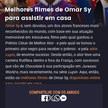
Melhores filmes de Omar Sy
para assistir em casa
Omar Sy
é, sem dúvidas, um dos atores franceses mais
reconhecidos do mundo, com base em sua atuação
memorável em
Intocáveis
, filme pelo qual ganhou o
Prêmio César de Melhor Ator - e pelo qual se tornou o
primeiro ator negro para receber o prêmio - e pela
série
Lupin
, de enorme sucesso. Desde então, o ator teve uma
carreira frutífera dentro e fora da França, com sucessos
que vão de
Chocolate
à sua participação em
Jurassic
World
e, mais recentemente, na série
Lupin
. Aqui, então,
estão os
melhores filmes
de Omar Sy,
disponíveis online
para assistir em casa
.
COMPARTILHE COM OS AMIGOS