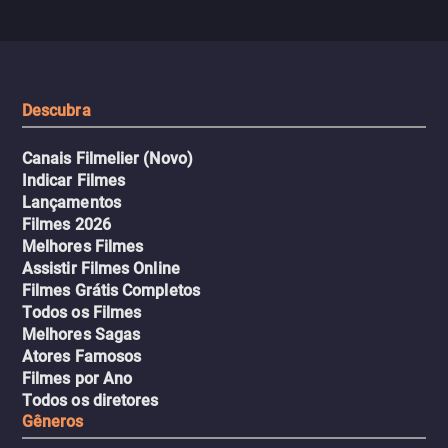
com uma mulher branca
fábrica e parte em uma 
misteriosa no metrô. A escalada
implacável contra quem
leva a um desfecho violento.
escondeu os fatos, dispo
tudo pela vingança.
Descubra
Canais Filmelier (Novo)
Indicar Filmes
Lançamentos
Filmes 2026
Melhores Filmes
Assistir Filmes Online
Filmes Grátis Completos
Todos os Filmes
Melhores Sagas
Atores Famosos
Filmes por Ano
Todos os diretores
Gêneros