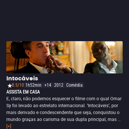
Intocáveis
8.5/10
1h52min
+14
2012
Comédia
ASSISTA EM CASA
E, claro, não podemos esquecer o filme com o qual Omar
Sy foi levado ao estrelato internacional. ‘Intocáveis’, por
mais derivado e condescendente que seja, conquistou o
mundo graças ao carisma de sua dupla principal, mas o
humor seco de François Cluzet só encontra seu
[+]