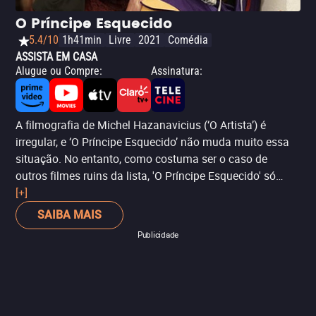
O Príncipe Esquecido
5.4/10
1h41min
Livre
2021
Comédia
ASSISTA EM CASA
Alugue ou Compre
:
Assinatura
:
A filmografia de Michel Hazanavicius (‘O Artista’) é
irregular, e ‘O Príncipe Esquecido’ não muda muito essa
situação. No entanto, como costuma ser o caso de
outros filmes ruins da lista, 'O Príncipe Esquecido' só
ganha força pela presença de Sy. Aqui o vemos em um
[+]
papel que ainda exala carisma, mas por efeitos mais
SAIBA MAIS
melancólicos: o de um pai que, após ser o “príncipe” da
Publicidade
filha, precisa lidar com seu crescimento e a mudança de
interesses.