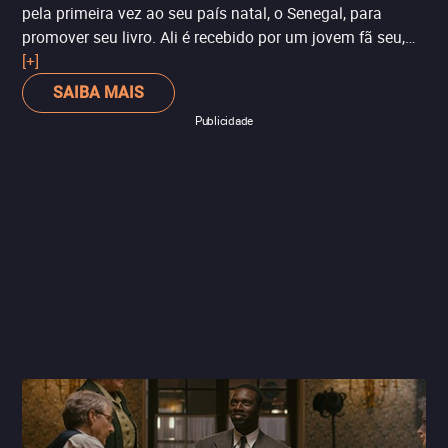
pela primeira vez ao seu país natal, o Senegal, para
promover seu livro. Ali é recebido por um jovem fã seu,
que decide acompanhar para casa no que acaba por ser
[+]
um caminho de reencontro com as suas raízes. Bonito,
SAIBA MAIS
singelo e verdadeiro.
Publicidade