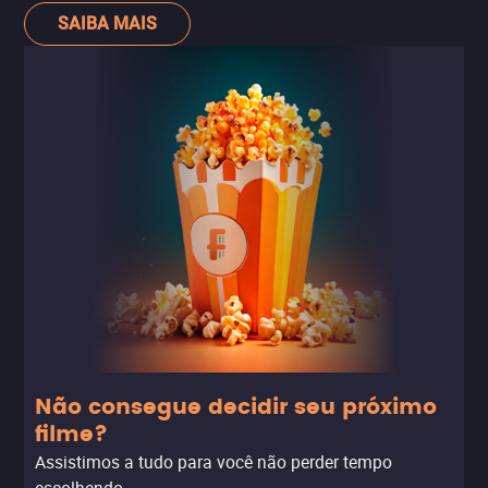
contraponto perfeito no carisma explosivo e cínico de
SAIBA MAIS
Omar Sy. Indispensável.
Não consegue decidir seu próximo
filme?
Assistimos a tudo para você não perder tempo