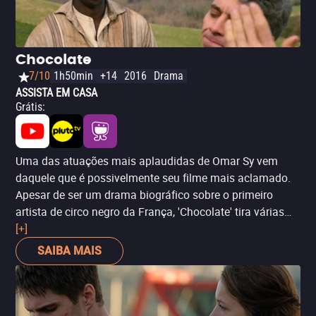
Chocolate
7/10
1h50min
+14
2016
Drama
ASSISTA EM CASA
Grátis
:
Uma das atuações mais aplaudidas de Omar Sy vem
daquele que é possivelmente seu filme mais aclamado.
Apesar de ser um drama biográfico sobre o primeiro
artista de circo negro da França, 'Chocolate' tira várias
licenças criativas para colocar questões sobre racismo e
[+]
entretenimento, sustentadas do início ao fim por seu
SAIBA MAIS
trabalho como protagonista.