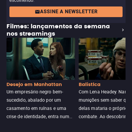
escolhendo.
ASSINE A NEWSLETTER
Filmes: lançamentos da semana
nos streamings
Desejo em Manhattan
Balística
Um empresário negro bem-
Com Lena Headey. Nanc
sucedido, abalado por um
munições sem saber qu
casamento em ruínas e uma
delas mataria o próprio f
crise de identidade, entra num
combate. Ao descobrir a
jogo sexualizado de gato e rato
verdade, ela deixa a rotin