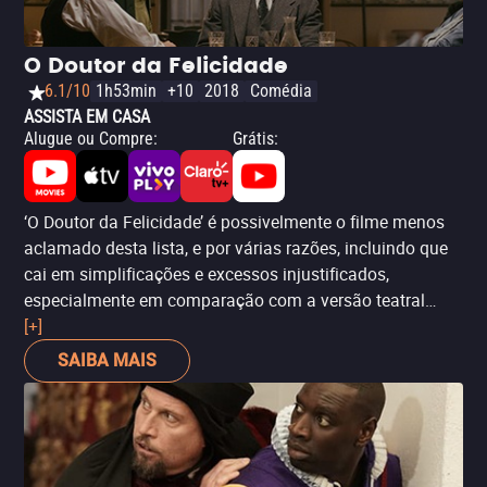
O Doutor da Felicidade
6.1/10
1h53min
+10
2018
Comédia
ASSISTA EM CASA
Alugue ou Compre
:
Grátis
:
‘O Doutor da Felicidade’ é possivelmente o filme menos
aclamado desta lista, e por várias razões, incluindo que
cai em simplificações e excessos injustificados,
especialmente em comparação com a versão teatral
original. No entanto, é uma das produções que tira
[+]
proveito do atrevimento pelo qual Sy ficou famoso com
SAIBA MAIS
‘Intocáveis’, e mesmo que o filme como um todo seja
dispensável, ver seu protagonista em ação é tão divertido
como sempre.