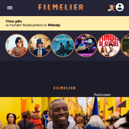
o desejo e a dor, a linha entre o livro que ele
escrevia e a vida real começa a desaparecer.
Filmes grátis
no YouTube? Receba primeiro no
WhatsApp.
Publicidade