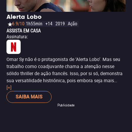
Alerta Lobo
6.9/10
1h55min
+14
2019
Ação
ASSISTA EM CASA
Assinatura
:
Omar Sy não é o protagonista de ‘Alerta Lobo’. Mas seu
trabalho como coadjuvante chama a atenção nesse
sólido thriller de ação francês. Isso, por si só, demonstra
sua versatilidade histriônica, pois embora seja mais
conhecido por seus papéis cômicos, ele também provou
[+]
ser um ator dramático eficaz, neste caso, como o
SAIBA MAIS
comandante implacável de um submarino.
Publicidade