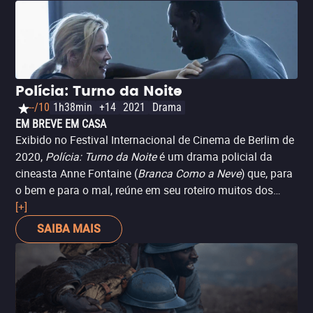
Polícia: Turno da Noite
--/10
1h38min
+14
2021
Drama
EM BREVE EM CASA
Exibido no Festival Internacional de Cinema de Berlim de
2020,
Polícia: Turno da Noite
é um drama policial da
cineasta Anne Fontaine (
Branca Como a Neve
) que, para
o bem e para o mal, reúne em seu roteiro muitos dos
aspectos étnicos, migratórios e sociais vividos na Europa
[+]
(e na França, em particular) - isso nem sempre com bons
SAIBA MAIS
resultados, ainda que com boas intenções. Embora o
enredo pareça simples, o filme é construído a partir das
perspectivas divergentes de seus protagonistas,
enriquecendo o eventual dilema moral que enfrentam.
Tem a seu favor que consegue ser um filme “comercial”