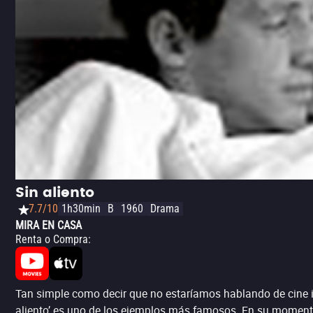
Sin aliento
7.7/10
1h30min
B
1960
Drama
MIRA EN CASA
Renta o Compra
:
Tan simple como decir que no estaríamos hablando de cine i
aliento’ es uno de los ejemplos más famosos. En su momento