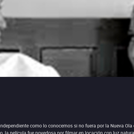
ndependiente como lo conocemos si no fuera por la Nueva Ola de
, la película fue novedosa por filmar en locación con luz natu