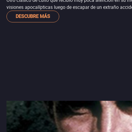
Otro clásico de culto que recibió muy poca atención en su 
visiones apocalípticas luego de escapar de un extraño accide
DESCUBRE MÁS