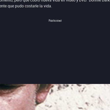
momento, pero que cobró nueva vida en video y DVD. ‘Donnie Dar
nte que pudo costarle la vida.
Publicidad