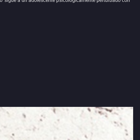
ko’ sigue a un adolescente psicológicamente perturbado con