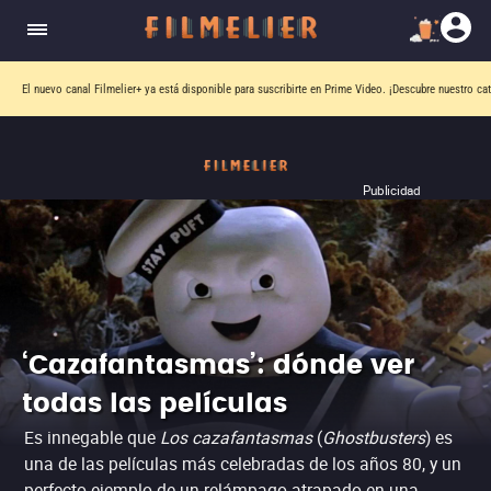
El nuevo canal
Filmelier+
ya está disponible para suscribirte en Prime Video.
¡Descubre nuestro ca
Publicidad
‘Cazafantasmas’: dónde ver
todas las películas
Es innegable que
Los cazafantasmas
(
Ghostbusters
) es
una de las películas más celebradas de los años 80, y un
perfecto ejemplo de un relámpago atrapado en una