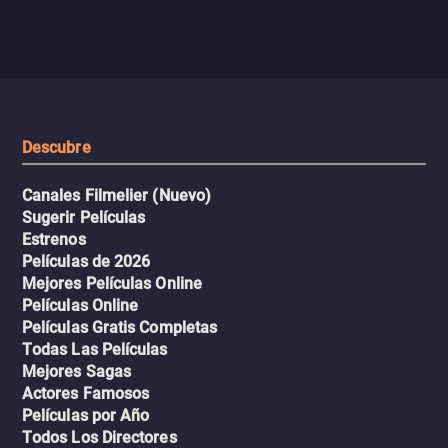
enfrentando criminales
pasajeros escala y la situación
despiadados, secretos
se descontrola, convirtiendo el
peligrosos y situaciones
viaje en un thriller urbano
extremas que ponen a pr
intenso.
resistencia.
Descubre
Canales Filmelier (Nuevo)
Sugerir Películas
Estrenos
Películas de 2026
Mejores Películas Online
Películas Online
Películas Gratis Completas
Todas Las Películas
Mejores Sagas
Actores Famosos
Películas por Año
Todos Los Directores