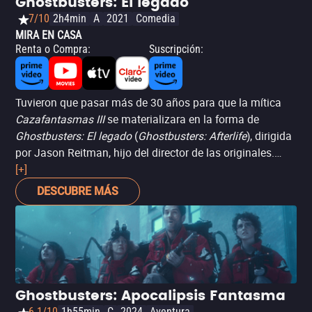
Ghostbusters: El legado
7/10
2h4min
A
2021
Comedia
MIRA EN CASA
Renta o Compra
:
Suscripción
:
Tuvieron que pasar más de 30 años para que la mítica
Cazafantasmas III
se materializara en la forma de
Ghostbusters: El legado
(
Ghostbusters: Afterlife
), dirigida
por Jason Reitman, hijo del director de las originales.
Aquí la historia retoma con los descendientes de uno de
[+]
los cazafantasmas originales, Egon Spengler (el ya
DESCUBRE MÁS
difunto Harold Ramis), quienes descubren el pasado de
su abuelo y aprenden a cazar fantasmas por sí mismos y,
lógicamente, deben usar esas habilidades para evitar un
inminente Apocalipsis (ahora en cines y próximamente
en streaming).
Ghostbusters: Apocalipsis Fantasma
6.1/10
1h55min
C
2024
Aventura