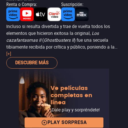
Renta o Compra
:
Suscripción
:
Incluso si resulta divertida y trae de vuelta todos los
elementos que hicieron exitosa la original,
Los
cazafantasmas II
(
Ghostbusters II
) fue una secuela
tibiamente recibida por crítica y público, poniendo a la
saga en una pausa de casi 30 años. Sin embargo,
[+]
quienes gustaron de la original disfrutarán ver los
DESCUBRE MÁS
mismos elementos, en una historia que ve a los héroes
del título aún enfrentándose por pagar las cuentas, luego
de que pierden la reputación que habían ganado por
Ve películas
salvar a Nueva York.
completas en
línea
¡Dale play y sorpréndete!
PLAY SORPRESA