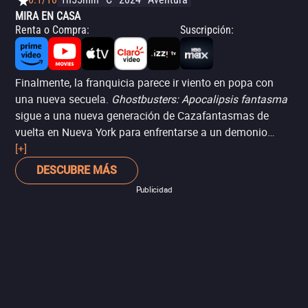
MIRA EN CASA
Renta o Compra
:
Suscripción
:
Finalmente, la franquicia parece ir viento en popa con
una nueva secuela.
Ghostbusters: Apocalipsis fantasma
sigue a una nueva generación de Cazafantasmas de
vuelta en Nueva York para enfrentarse a un demonio
capaz de congelarlo todo. Sin embargo, el pase de
[+]
estafeta no está completo, pues vemos de regreso una
DESCUBRE MÁS
vez más a los integrantes originales.
Publicidad