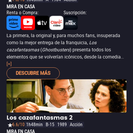
MIRA EN CASA
Renta o Compra
:
Suscripción
:
La primera, la original y, para muchos fans, insuperada
como la mejor entrega de la franquicia,
Los
cazafantasmas
(
Ghostbusters
) presenta todos los
elementos que se volverían icónicos, desde la comedia
del cuarteto original (interpretado por Bill Murray, Dan
[+]
Aykroyd, Harold Ramis y Ernie Hudson) a la “ciencia”
DESCUBRE MÁS
detrás de los fantasmas, las mochilas de protones, un
pastelito usado como metáfora para explicar el
Apocalipsis y, claro, una imagen instantáneamente
legendaria de cierta mascota de malvavisco aplastando
Nueva York. Un clásico ochentero esencial.
Los cazafantasmas 2
6.6/10
1h48min
B-15
1989
Acción
MIRA EN CASA