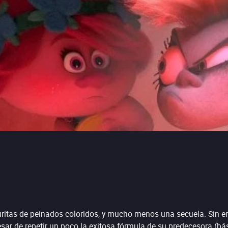
ritas de peinados coloridos, y mucho menos una secuela. Sin emb
esar de repetir un poco la exitosa fórmula de su predecesora (b