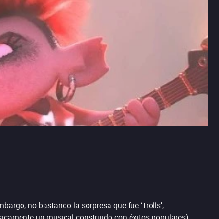
argo, no bastando la sorpresa que fue ‘Trolls’,
ásicamente un musical construido con éxitos populares),