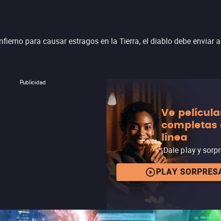
ierno para causar estragos en la Tierra, el diablo debe enviar a s
Publicidad
Ve película
completas
línea
¡Dale play y sorp
PLAY SORPRES