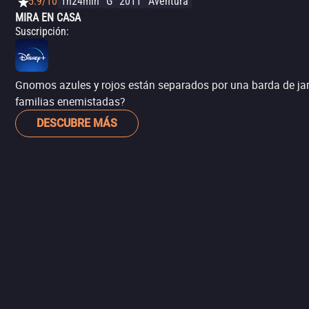
5.9/10
1h24min
G
2011
Aventura
MIRA EN CASA
Suscripción
:
Gnomos azules y rojos están separados por una barda de jard
familias enemistadas?
DESCUBRE MÁS