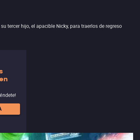
u tercer hijo, el apacible Nicky, para traerlos de regreso
s
 en
réndete!
A