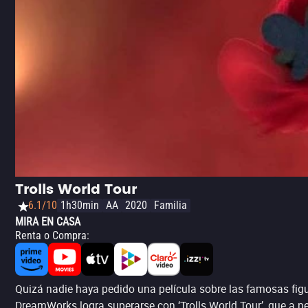
Trolls World Tour
6.1/10
1h30min
AA
2020
Familia
MIRA EN CASA
Renta o Compra
:
Quizá nadie haya pedido una película sobre las famosas figu
DreamWorks logra superarse con ‘Trolls World Tour’, que a p