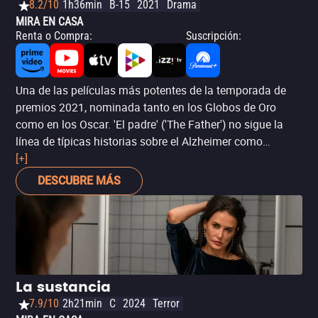
8.2/10
1h36min
B-15
2021
Drama
MIRA EN CASA
Renta o Compra
:
Suscripción
:
Una de las películas más potentes de la temporada de
premios 2021, nominada tanto en los Globos de Oro
como en los Oscar. 'El padre' ('The Father') no sigue la
línea de típicas historias sobre el Alzheimer como
'Siempre Alice'. Coescrita y dirigida por Florian Zeller a
[+]
partir de su propia obra teatral, 'Le Père', la película sigue
DESCUBRE MÁS
a un hombre (Anthony Hopkins, 'Los dos papas') cuya
memoria paulatinamente se degenera. En ese proceso,
llega la hija del protagonista (Olivia Colman, 'La favorita')
para lidiar con este momento de inestabilidad. Se trata
de una película osada que juega con la realidad y la
noción del entorno físico de sus personajes. Zeller, con un
La sustancia
guion inteligente, no sitúa la perspectiva desde afuera,
7.9/10
2h21min
C
2024
Terror
como en un zoológico, sino que pone al espectador en