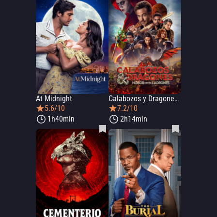
At Midnight
Calabozos y Dragones: Honor entre ladrones
5.6/10
7.2/10
1h40min
2h14min