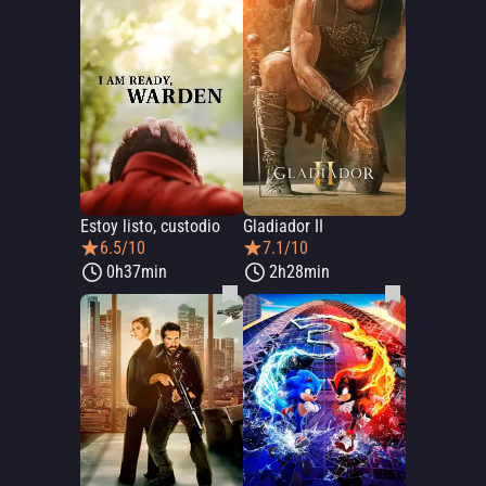
Estoy listo, custodio
Gladiador II
6.5/10
7.1/10
0h37min
2h28min