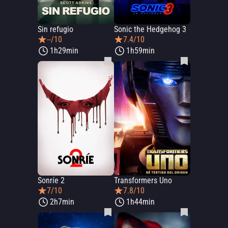
Sin refugio
Sonic the Hedgehog 3
--/10
7.4/10
1h29min
1h59min
Sonríe 2
Transformers Uno
7/10
7.8/10
2h7min
1h44min