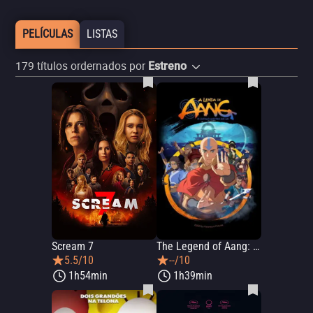
PELÍCULAS
LISTAS
179
títulos ordernados por
Estreno
Scream 7
The Legend of Aang: The Last Airbender
5.5/10
--/10
1h54min
1h39min