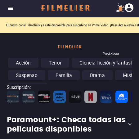
El nuevo canal
Filmelier+
ya está disponible para suscribirte en Prime Video.
¡Descubre nuestro ca
Publicidad
Acción
Terror
Ciencia ficción y fantasía
Suspenso
Familia
Drama
Misteri
Conciertos
Suscripción
:
Paramount+: Checa todas las
películas disponibles