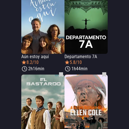
Aún estoy aquí
Departamento 7A
8.2/10
5.8/10
2h16min
1h44min