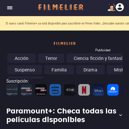
El nuevo canal
Filmelier+
ya está disponible para suscribirte en Prime Video.
¡Descubre nuestro ca
Publicidad
Acción
Terror
Ciencia ficción y fantasía
Suspenso
Familia
Drama
Misteri
Conciertos
Suscripción
:
Paramount+: Checa todas las
películas disponibles