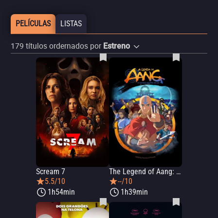
PELÍCULAS
LISTAS
179
títulos ordernados por
Estreno
Scream 7
The Legend of Aang: The Last Airbender
5.5/10
--/10
1h54min
1h39min