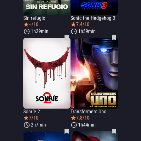
Sin refugio
Sonic the Hedgehog 3
--/10
7.4/10
1h29min
1h59min
Sonríe 2
Transformers Uno
7/10
7.8/10
2h7min
1h44min