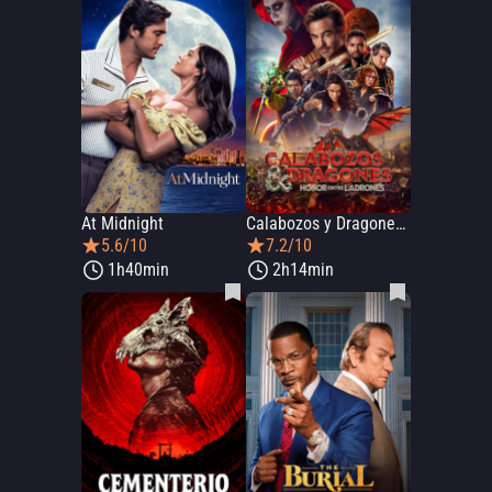
At Midnight
Calabozos y Dragones: Honor entre ladrones
5.6/10
7.2/10
1h40min
2h14min