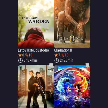
Estoy listo, custodio
Gladiador II
6.5/10
7.1/10
0h37min
2h28min