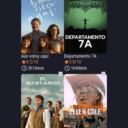
Aún estoy aquí
Departamento 7A
8.2/10
5.8/10
2h16min
1h44min