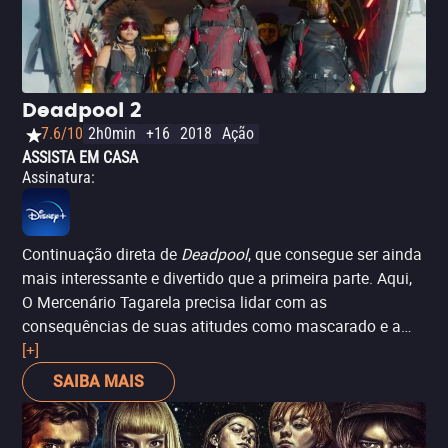
Deadpool 2
7.6/10
2h0min
+16
2018
Ação
ASSISTA EM CASA
Assinatura
:
Continuação direta de
Deadpool
, que consegue ser ainda
mais interessante e divertido que a primeira parte. Aqui,
O Mercenário Tagarela precisa lidar com as
consequências de suas atitudes como mascarado e a
vontade de ter, dentro do possível, uma família normal.
[+]
Ele acaba reunindo uma improvável equipe, a X-Force,
SAIBA MAIS
que traz a participação especial de diversos rostos
conhecidos. Outro destaque é Josh Brolin que, como
Cable, faz uma interessante dupla com Ryan Reynolds.