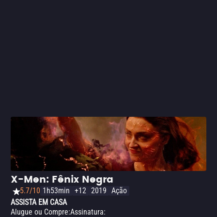
pobre, um vilão-clichê e um enredo que não evolui as
propostas deixadas pelos capítulos anteriores.
X-Men: Fênix Negra
5.7/10
1h53min
+12
2019
Ação
ASSISTA EM CASA
Alugue ou Compre
:
Assinatura
: