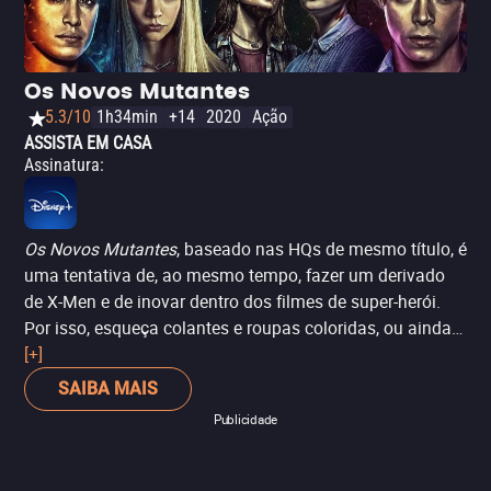
Apesar do excesso de sangue, ação e humor, este é um
filme sobre família! A direção é do competente David
Leitch, que já tinha feito um ótimo trabalho em
Atômica
e
Os Novos Mutantes
De Volta ao Jogo
(ainda que sem o devido crédito neste
5.3/10
1h34min
+14
2020
Ação
último longa).
ASSISTA EM CASA
Assinatura
:
Os Novos Mutantes
, baseado nas HQs de mesmo título, é
uma tentativa de, ao mesmo tempo, fazer um derivado
de X-Men e de inovar dentro dos filmes de super-herói.
Por isso, esqueça colantes e roupas coloridas, ou ainda
uma missão grandiosa para salvar o mundo. Aqui, temos
[+]
um grupo de jovens mutantes que tenta salvar sua
SAIBA MAIS
própria pele. Com isso, o longa traz elementos do terror,
Publicidade
inclusive homenageando outro expoente dessa
"improvável" união:
Buffy, A Caça-Vampiros
. O elenco tem
nomes de peso, como Anya Taylor-Joy (
O Gambito da