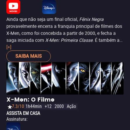
Ainda que não seja um final oficial,
Fênix Negra
provavelmente encerra a franquia principal de filmes dos
X-Men, como foi concebida a partir de 2000, e fecha a
saga iniciada com
X-Men: Primeira Classe
. É também a
segunda tentativa de adaptar a icônica história
[+]
homônima dos quadrinhos e, como no caso de
X-Men 3
,
SAIBA MAIS
falha de várias maneiras. O destaque aqui fica pelo
protagonismo maior de Sophie Turner (catapultada ao
sucesso com
Game of Thrones
) no papel de Jean Grey,
além de Jessica Chastain (
A Hora Mais Escura
) - ainda
que esta última acabe subutilizada como vilã. Vale dizer
que a história se passa em 1992, cerca de nove anos
X-Men: O Filme
após o longa anterior.
7.3/10
1h44min
+12
2000
Ação
ASSISTA EM CASA
Assinatura
: