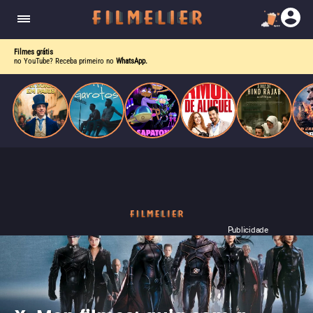
enquanto luta contra uma doença. Ele compõe
Paris
obras-primas, participa de festas e busca romance
em meio a círculos aristocráticos e reais.
Filmes grátis
no YouTube? Receba primeiro no
WhatsApp.
Publicidade