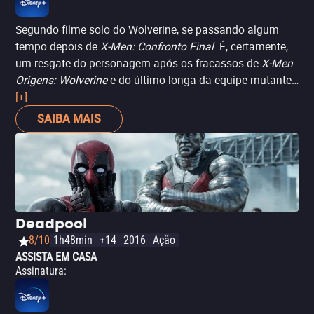
Segundo filme solo do Wolverine, se passando algum
tempo depois de
X-Men: Confronto Final
. É, certamente,
um resgate do personagem após os fracassos de
X-Men
Origens: Wolverine
e do último longa da equipe mutante.
A direção é do competente James Mangold (
[+]
Os
Indomáveis
) e o enredo é livremente baseado em
Eu,
SAIBA MAIS
Wolverine
, minissérie em quadrinhos escrita por Chris
Claremont e desenhada por Frank Miller nos anos 1980.
Apesar de seu último ato, que recorre a clichês dos filmes
de super-heróis para concluir a história, é um
interessante filme.
Deadpool
8/10
1h48min
+14
2016
Ação
ASSISTA EM CASA
Assinatura
: