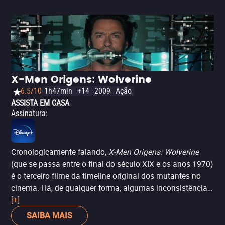
X-Men Origens: Wolverine
6.5/10
1h47min
+14
2009
Ação
ASSISTA EM CASA
Assinatura
:
Cronologicamente falando,
X-Men Origens: Wolverine
(que se passa entre o final do século XIX e os anos 1970)
é o terceiro filme da timeline original dos mutantes no
cinema. Há, de qualquer forma, algumas inconsistências
cronológicas. Como o nome indica, o longa-metragem
[+]
conta a origem de James Howlett, que depois o mundo
SAIBA MAIS
conheceria como Wolverine e os mais próximos