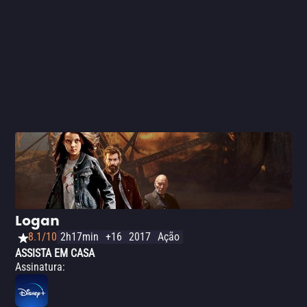
Rainha
), Maisie Williams (
Game of Thrones
), Charlie
Heaton (
Stranger Things
) e os brasileiros Alice Braga e
Henry Zaga - todos empenhados em suas atuações,
ainda que um pouco perdidos com a direção sem pulso
de Josh Boone. Com a compra da Fox pela Disney e
inseguranças em relação ao resultado final,
Os Novos
Mutantes
quase se perdeu, e foi lançado nos cinemas
apenas para cumprir tabela. Há pouca conexão com os
outros filmes dos X-Men e o longa em si não agrega
muito enquanto entretenimento - por isso, assista apenas
se realmente estiver curioso.
Logan
8.1/10
2h17min
+16
2017
Ação
ASSISTA EM CASA
Assinatura
: