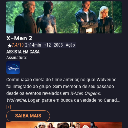
X-Men 2
7.4/10
2h14min
+12
2003
Ação
ASSISTA EM CASA
Assinatura
:
Continuação direta do filme anterior, no qual Wolverine
foi integrado ao grupo. Sem memória de seu passado
desde os eventos revelados em
X-Men Origens:
Wolverine
, Logan parte em busca da verdade no Canadá.
Além disso, a produção expande ainda mais o universo
[+]
mutante, com novos personagens e conflitos. É, por
SAIBA MAIS
muitos, considerado o ponto alto da primeira trilogia da
franquia.