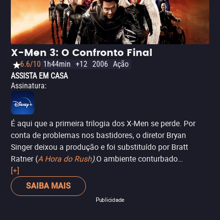
X-Men 3: O Confronto Final
6.6/10
1h44min
+12
2006
Ação
ASSISTA EM CASA
Assinatura
:
É aqui que a primeira trilogia dos X-Men se perde. Por
conta de problemas nos bastidores, o diretor Bryan
Singer deixou a produção e foi substituído por Bratt
Ratner (
A Hora do Rush
)
.O ambiente conturbado
transparece na obra final, que perde o seu foco e deixa de
[+]
lado as características que fizeram dos longas anteriores
SAIBA MAIS
um sucesso. De qualquer forma, o filme compensa essa
Publicidade
deficiência com efeitos especiais ainda mais grandiosos.