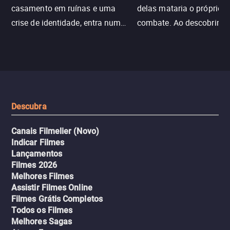
casamento em ruínas e uma
delas mataria o próprio f
crise de identidade, entra num
combate. Ao descobrir a
jogo sexualizado de gato e rato
verdade, ela deixa a rotin
com uma mulher branca
fábrica e parte em uma 
misteriosa no metrô. A escalada
implacável contra quem
leva a um desfecho violento.
escondeu os fatos, dispo
tudo pela vingança.
Descubra
Canais Filmelier (Novo)
Indicar Filmes
Lançamentos
Filmes 2026
Melhores Filmes
Assistir Filmes Online
Filmes Grátis Completos
Todos os Filmes
Melhores Sagas