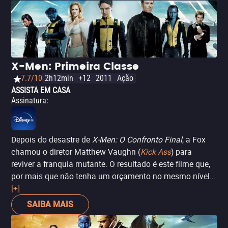
X-Men: Primeira Classe
7.7/10
2h12min
+12
2011
Ação
ASSISTA EM CASA
Assinatura
:
Depois do desastre de
X-Men: O Confronto Final
, a Fox
chamou o diretor Matthew Vaughn (
Kick Ass
) para
reviver a franquia mutante. O resultado é este filme que,
por mais que não tenha um orçamento no mesmo nível
dos lançamentos anteriores (o que é bem perceptível em
[+]
alguns momentos), consegue resgatar a magia dos X-
SAIBA MAIS
Men no cinema com um enredo que evoca as bases dos
quadrinhos, incluindo a questão étnica dos anos 1960.