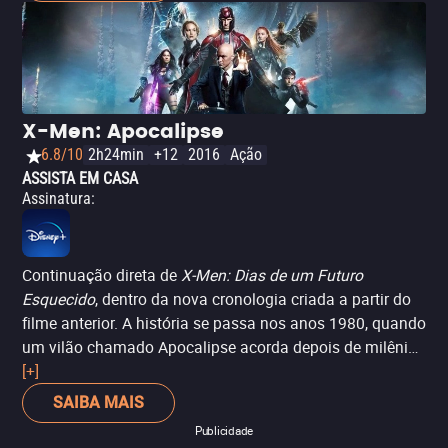
chamariam de Logan. Um dos grandes méritos é
justamente o carisma de Hugh Jackman, mas não é o
suficiente para compensar as falhas no roteiro e as
péssimas escolhas do estúdio – como transformar
Deadpool em um vilão genérico, por exemplo.
X-Men: Apocalipse
6.8/10
2h24min
+12
2016
Ação
ASSISTA EM CASA
Assinatura
:
Continuação direta de
X-Men: Dias de um Futuro
Esquecido
, dentro da nova cronologia criada a partir do
filme anterior. A história se passa nos anos 1980, quando
um vilão chamado Apocalipse acorda depois de milênios
e quer criar uma nova ordem mutante no mundo. Apesar
[+]
de manter o ótimo elenco introduzido em
X-Men:
SAIBA MAIS
Primeira Classe
e a direção continuar com Bryan Singer, o
Publicidade
longa-metragem acaba perdendo a mão com um roteiro