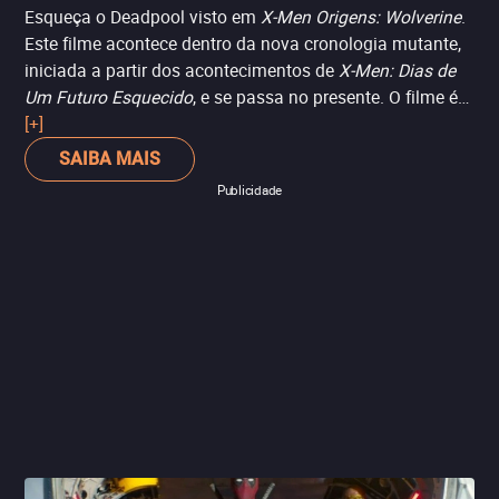
Esqueça o Deadpool visto em
X-Men Origens: Wolverine
.
Este filme acontece dentro da nova cronologia mutante,
iniciada a partir dos acontecimentos de
X-Men: Dias de
Um Futuro Esquecido
, e se passa no presente. O filme é
fortemente baseado nas HQs, principalmente no
[+]
Deadpool a partir da fase de Joe Kelly e Ed McGuinness.
SAIBA MAIS
Por isso, temos um filme que junta humor, violência e
Publicidade
ação em uma história divertida. Ryan Reynolds está
totalmente confortável no papel-título, quebrando a
quarta-parede e dialogando com o público. O longa foi
uma grata surpresa para fãs e críticos, tirando o gosto
ruim deixado por X-Men: Apocalipse.