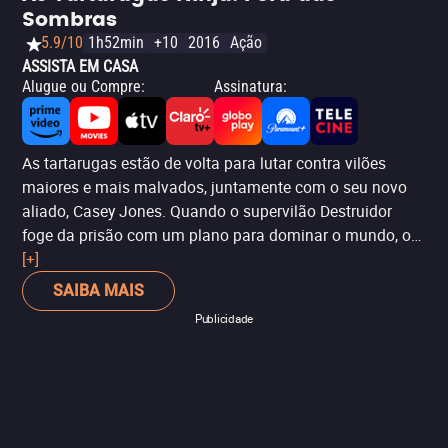
paranoia toma conta da história, em uma das tramas
Sombras
mais desesperadoras da saga
Missão: Impossível
– nem
5.9/10
1h52min
+10
2016
Ação
sentimos as mais de 2h40 de projeção do filme. E o
ASSISTA EM CASA
longa-metragem ainda conta com algumas cenas de
Alugue ou Compre
:
Assinatura
:
ação espetaculares, como o salto de Tom Cruise de um
desfiladeiro e uma cena desesperadora dentro de um
trem, onde Hunt e Grace, uma ótima nova personagem
As tartarugas estão de volta para lutar contra vilões
interpretada por Hayley Atwell (
Agente Carter
), precisam
maiores e mais malvados, juntamente com o seu novo
sobreviver enquanto partes do trem despencam.
aliado, Casey Jones. Quando o supervilão Destruidor
foge da prisão com um plano para dominar o mundo, os
irmãos se preparam para enfrentá-lo.
[+]
SAIBA MAIS
Publicidade