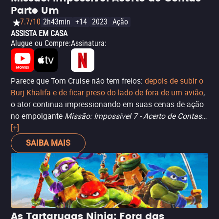
Parte Um
7.7/10
2h43min
+14
2023
Ação
ASSISTA EM CASA
Alugue ou Compre
:
Assinatura
:
Parece que Tom Cruise não tem freios:
depois de subir o
Burj Khalifa e de ficar preso do lado de fora de um avião
,
o ator continua impressionando em suas cenas de ação
no empolgante
Missão: Impossível 7 - Acerto de Contas
Parte Um
[+]
. Dirigido de novo por
Christopher McQuarrie
(de
Efeito Fallout
), o longa-metragem acompanha
SAIBA MAIS
novamente o agente Ethan Hunt (Cruise) em uma missão
(quase) impossível: enfrentar uma inteligência artificial
que tem o poder de controlar qualquer coisa, inclusive
governos e agências de inteligência. Espécie de
O
Enigma de Outro Mundo
digital, em que ninguém pode
confiar em ninguém fora do mundo real ou analógico, a
As Tartarugas Ninja: Fora das