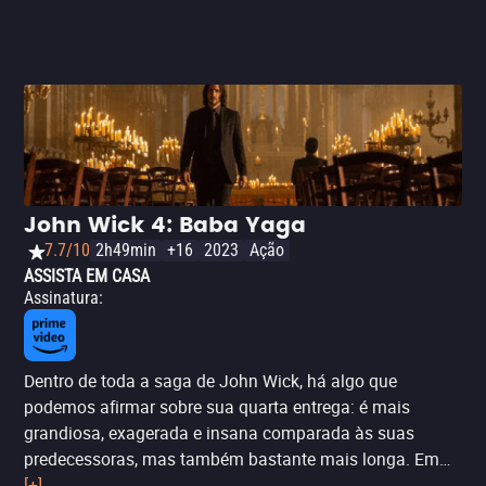
Marvel
.
John Wick 4: Baba Yaga
7.7/10
2h49min
+16
2023
Ação
ASSISTA EM CASA
Assinatura
:
Dentro de toda a saga de John Wick, há algo que
podemos afirmar sobre sua quarta entrega: é mais
grandiosa, exagerada e insana comparada às suas
predecessoras, mas também bastante mais longa. Em
John Wick 4, o protagonista (Keanu Reeves), mais uma
[+]