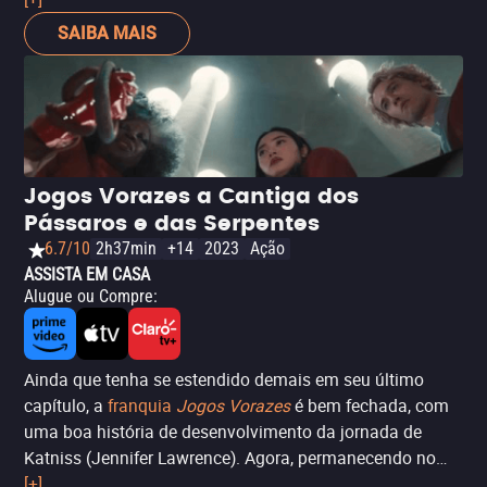
vez, deve enfrentar o mundo inteiro, com cada vez menos
SAIBA MAIS
aliados ao seu lado para vencer a Alta Cúpula do mundo
dos assassinos e finalmente ser livre. Devido à sua
duração, pode ser um pouco cansativa e algumas cenas
esticam ao limite a pouca credibilidade de suas
sequências de ação. No entanto, essas últimas são
realmente espetaculares e, sem dúvida, estão entre as
Jogos Vorazes a Cantiga dos
melhores não apenas da franquia, mas de todo o cinema
Pássaros e das Serpentes
de ação contemporâneo.
6.7/10
2h37min
+14
2023
Ação
ASSISTA EM CASA
Alugue ou Compre
:
Ainda que tenha se estendido demais em seu último
capítulo, a
franquia
Jogos Vorazes
é bem fechada, com
uma boa história de desenvolvimento da jornada de
Katniss (Jennifer Lawrence). Agora, permanecendo no
mesmo universo, acompanhamos em
[+]
Jogos Vorazes: A