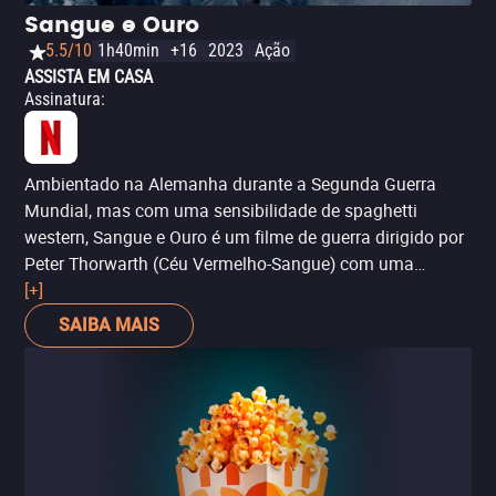
Sangue e Ouro
5.5/10
1h40min
+16
2023
Ação
ASSISTA EM CASA
Assinatura
:
Ambientado na Alemanha durante a Segunda Guerra
Mundial, mas com uma sensibilidade de spaghetti
western, Sangue e Ouro é um filme de guerra dirigido por
Peter Thorwarth (Céu Vermelho-Sangue) com uma
evidente sensibilidade tarantinesca. A trama segue um
[+]
desertor alemão que se envolve junto com uma jovem
SAIBA MAIS
judia em uma batalha contra os nazistas, que estão em
busca de ouro escondido. Humor ácido, violência
exagerada e sangue nazista jorrando por toda parte o
tornam comparável a Bastardos Inglórios e, mesmo que
não atinja os mesmos níveis, é um substituto divertido.