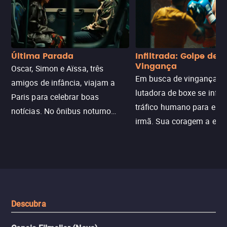
Última Parada
Infiltrada: Golpe de
Vingança
Oscar, Simon e Aïssa, três
Em busca de vingança, u
amigos de infância, viajam a
lutadora de boxe se infilt
Paris para celebrar boas
tráfico humano para enco
notícias. No ônibus noturno
irmã. Sua coragem a enfr
N121 de volta, uma troca entre
com criminosos implacáv
passageiros escala e a situação
segredos perigosos e sit
sai do controle, transformando a
que testam sua resistênci
viagem em um intenso thriller
urbano.
Descubra