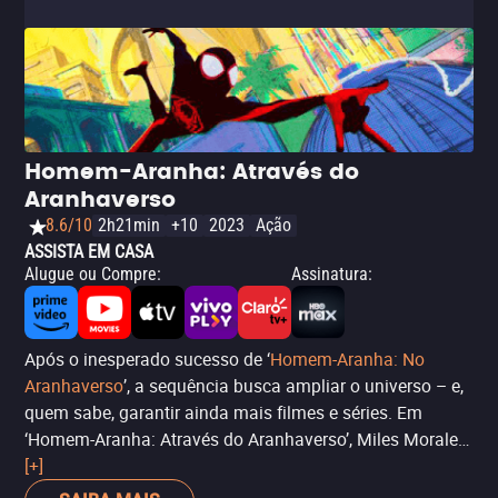
Homem-Aranha: Através do
Aranhaverso
8.6/10
2h21min
+10
2023
Ação
ASSISTA EM CASA
Alugue ou Compre
:
Assinatura
:
Após o inesperado sucesso de ‘
Homem-Aranha: No
Aranhaverso
’, a sequência busca ampliar o universo – e,
quem sabe, garantir ainda mais filmes e séries. Em
‘Homem-Aranha: Através do Aranhaverso’, Miles Morales,
queridinho do público e que consegue ser ainda mais
[+]
divertido e interessante do que Peter Parker, está