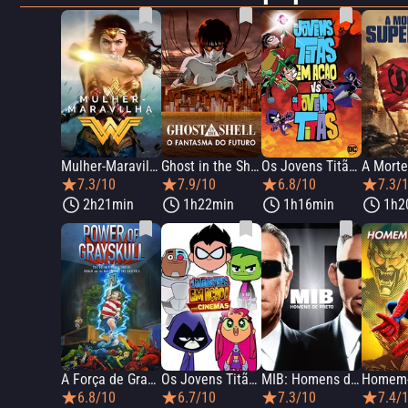
Mulher-Maravilha
Ghost in the Shell: O Fantasma do Futuro
Os Jovens Titãs em Ação Vs. Os Jovens Titãs
7.3/10
7.9/10
6.8/10
7.3/
2h21min
1h22min
1h16min
1h2
A Força de Grayskull: A História de He-Man e os Mestres do Universo
Os Jovens Titãs em Ação! Nos Cinemas
MIB: Homens de Preto
Homem-
6.8/10
6.7/10
7.3/10
7.4/