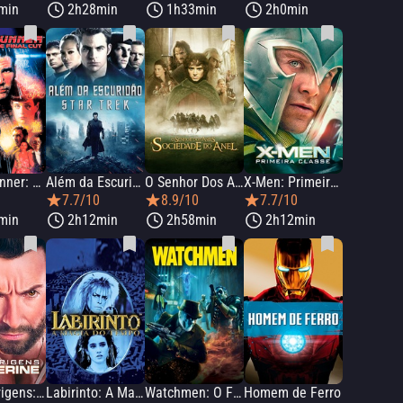
min
2h28min
1h33min
2h0min
Blade Runner: The Final Cut
Além da Escuridão: Star Trek
O Senhor Dos Anéis: A Sociedade do Anel
X-Men: Primeira Classe
0
7.7/10
8.9/10
7.7/10
min
2h12min
2h58min
2h12min
X-Men Origens: Wolverine
Labirinto: A Magia do Tempo
Watchmen: O Filme
Homem de Ferro