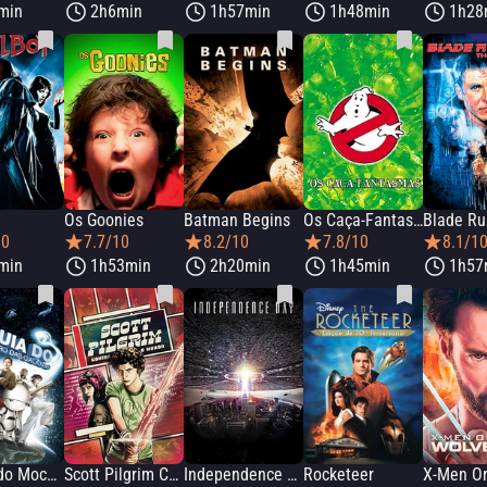
min
2h6min
1h57min
1h48min
1h28
Os Goonies
Batman Begins
Os Caça-Fantasmas
10
7.7/10
8.2/10
7.8/10
8.1/1
min
1h53min
2h20min
1h45min
1h57
O Guia do Mochileiro das Galáxias
Scott Pilgrim Contra o Mundo
Independence Day
Rocketeer