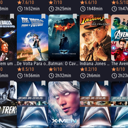
10
7.6/10
7/10
6.6/10
6.5/1
8min
1h52min
2h25min
1h48min
1h47
S.O.S.: Tem um Louco Solto no Espaço
De Volta Para o Futuro
Batman: O Cavaleiro das Trevas
Indiana Jones e a Última Cruzada
10
8.5/10
9/10
8.2/10
8/10
6min
1h56min
2h32min
2h6min
2h23