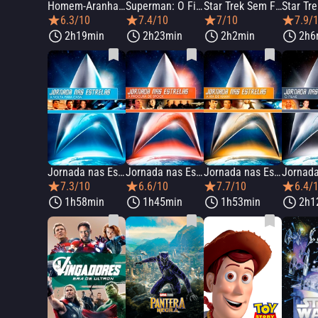
Homem-Aranha 3
Superman: O Filme
Star Trek Sem Fronteiras
Star Tre
6.3/10
7.4/10
7/10
7.9/
2h19min
2h23min
2h2min
2h6
Jornada nas Estrelas IV: A Volta para Casa
Jornada nas Estrelas III: À Procura de Spock
Jornada nas Estrelas II: A Ira de Khan
7.3/10
6.6/10
7.7/10
6.4/
1h58min
1h45min
1h53min
2h1