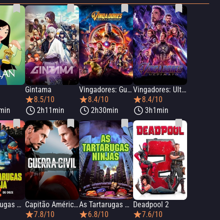
Gintama
Vingadores: Guerra Infinita
Vingadores: Ultimato
0
8.5/10
8.4/10
8.4/10
min
2h11min
2h30min
3h1min
As Tartarugas Ninja 2: O Segredo do Ooze
Capitão América: Guerra Civil
As Tartarugas Ninjas
Deadpool 2
7.8/10
6.8/10
7.6/10