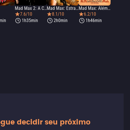
Mad Max 2: A Caçada Continua
Mad Max: Estrada da Fúria
Mad Max: Além da Cúpula do Trovão
0
7.6/10
8.1/10
6.2/10
min
1h35min
2h0min
1h46min
gue decidir seu próximo