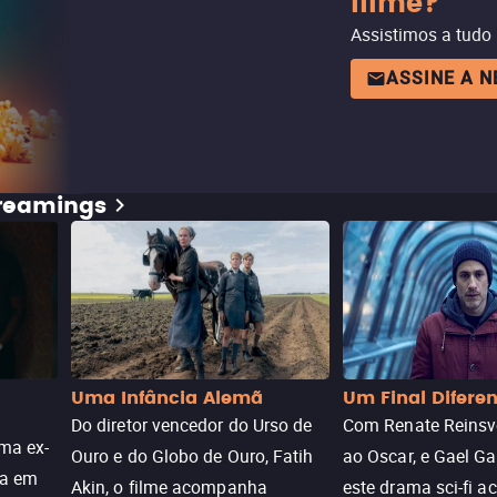
filme?
Assistimos a tudo
ASSINE A 
treamings
Uma Infância Alemã
Um Final Difere
Do diretor vencedor do Urso de
Com Renate Reinsve
ma ex-
Ouro e do Globo de Ouro, Fatih
ao Oscar, e Gael Ga
ra em
Akin, o filme acompanha
este drama sci-fi 