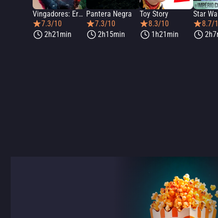
Vingadores: Era de Ultron
Pantera Negra
Toy Story
7.3/10
7.3/10
8.3/10
8.7/
2h21min
2h15min
1h21min
2h7