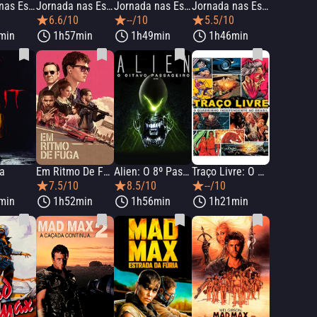
Jornada nas Estrelas: Primeiro Contato
Jornada nas Estrelas: Generations
Jornada nas Estrelas VI: A Terra Desconhecida
Jornada nas Estrelas V: A Última Fronteira
0
6.6/10
--/10
5.5/10
min
1h57min
1h49min
1h46min
sa
Em Ritmo De Fuga
Alien: O 8º Passageiro
Traço Livre: O Quadrinho Independente no Brasil
0
7.5/10
8.5/10
--/10
min
1h52min
1h56min
1h21min