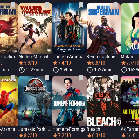
A Morte do Superman
Mulher-Maravilha: Linhagem de Sangue
Homem-Aranha: Longe de Casa
Reino do Superman
Mulan
10
5.9/10
7.4/10
6.8/10
7.7/1
0min
1h22min
2h9min
1h27min
1h29
Aranha
Jurassic Park: Parque dos Dinossauros
Homem-Formiga
Bleach
10
8.2/10
7.2/10
6.3/10
6/10