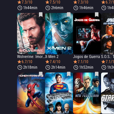
7.3/10
7.5/10
7.3/10
6.7/
1h44min
2h6min
1h46min
1h4
Wolverine: Imortal
X-Men 2
Jogos de Guerra
6.7/10
7.4/10
7.1/10
7.1/
2h18min
2h14min
1h52min
1h3