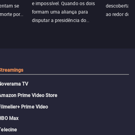
e impossível. Quando os dois
tentam se
descoberta ir
formam uma aliança para
 morte por
ao redor do 
disputar a presidência do
logia que
sociedade atu
colégio, o plano era simples —
 chance de
até o coração resolver complicar
am.
tudo.
Streamings
Noverama TV
Amazon Prime Video Store
Filmelier+ Prime Video
HBO Max
Telecine