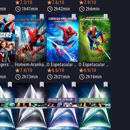
0
7.3/10
7.6/10
7.9/10
min
1h41min
2h42min
2h6min
The Avengers: Os Vingadores
Homem-Aranha: De Volta ao Lar
O Espetacular Homem-Aranha 2: A Ameaça de Electro
O Espetacular Homem-Aranha
7.4/10
6.6/10
6.9/10
min
2h13min
2h21min
2h16min