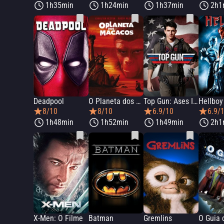
1h35min
1h24min
1h37min
2h1
Deadpool
O Planeta dos Macacos
Top Gun: Ases Indomáveis
Hellboy
8/10
8/10
6.9/10
6.9/
1h48min
1h52min
1h49min
2h1
X-Men: O Filme
Batman
Gremlins