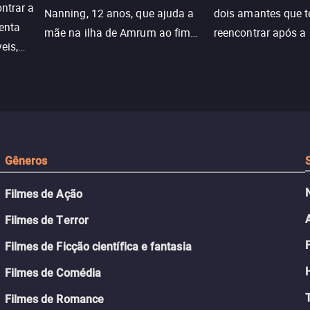
ntrar a
Nanning, 12 anos, que ajuda a
dois amantes que 
enta
mãe na ilha de Amrum ao fim
reencontrar após a
eis,
da guerra. Quando a paz chega,
meio de uma tecno
uações
a aparente proteção da ilha se
oferece uma última
a.
rompe e ele precisa encarar o
reviver o que senti
passado.
Gêneros
Filmes de Ação
Filmes de Terror
Filmes de Ficção científica e fantasia
Filmes de Comédia
Filmes de Romance