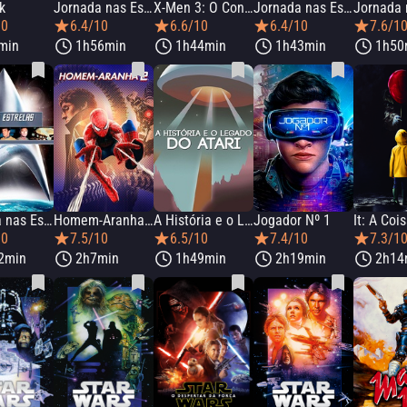
k
Jornada nas Estrelas: Nêmesis
X-Men 3: O Confronto Final
Jornada nas Estrelas: Insurreição
10
6.4/10
6.6/10
6.4/10
7.6/1
min
1h56min
1h44min
1h43min
1h50
Jornada nas Estrelas: O Filme
Homem-Aranha 2
A História e o Legado da Atari
Jogador Nº 1
It: A Coi
10
7.5/10
6.5/10
7.4/10
7.3/1
2min
2h7min
1h49min
2h19min
2h14