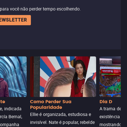
 para você não perder tempo escolhendo.
NEWSLETTER
nte
Como Perder Sua
Dia D
Popularidade
, indicada
A trama de DI
Ellie é organizada, estudiosa e
rcía Bernal,
existência de
invisível. Nate é popular, rebelde
acompanha
mostrando c