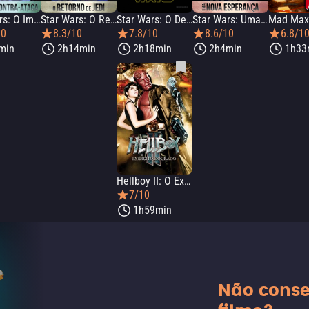
Star Wars: O Império Contra-Ataca
Star Wars: O Retorno de Jedi
Star Wars: O Despertar da Força
Star Wars: Uma Nova Esperança
Mad Max
10
8.3/10
7.8/10
8.6/10
6.8/1
min
2h14min
2h18min
2h4min
1h33
Hellboy II: O Exército Dourado
7/10
1h59min
Não conse