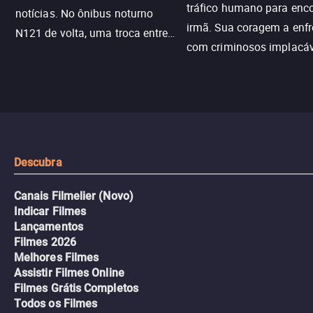
tráfico humano para enco
notícias. No ônibus noturno
irmã. Sua coragem a enfr
N121 de volta, uma troca entre
com criminosos implacáv
passageiros escala e a situação
segredos perigosos e sit
sai do controle, transformando a
que testam sua resistênci
viagem em um intenso thriller
urbano.
Descubra
Canais Filmelier (Novo)
Indicar Filmes
Lançamentos
Filmes 2026
Melhores Filmes
Assistir Filmes Online
Filmes Grátis Completos
Todos os Filmes