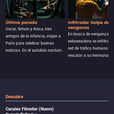
Última parada
Infiltrada: Golpe de
venganza
Oscar, Simon y Aïssa, tres
En busca de venganza, u
amigos de la infancia, viajan a
exboxeadora se infiltra e
París para celebrar buenas
red de tráfico humano pa
noticias. En el autobús nocturno
rescatar a su hermana m
N121, un intercambio entre
enfrentando criminales
pasajeros escala y la situación
despiadados, secretos
se descontrola, convirtiendo el
peligrosos y situaciones
viaje en un thriller urbano
extremas que ponen a pr
intenso.
resistencia.
Descubre
Canales Filmelier (Nuevo)