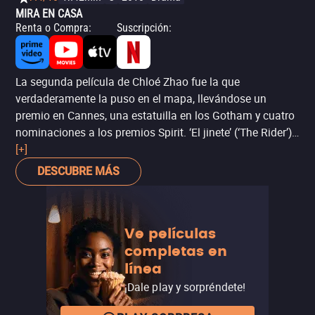
MIRA EN CASA
Renta o Compra
:
Suscripción
:
La segunda película de Chloé Zhao fue la que
verdaderamente la puso en el mapa, llevándose un
premio en Cannes, una estatuilla en los Gotham y cuatro
nominaciones a los premios Spirit. ‘El jinete’ (‘The Rider’)
cuenta la historia basada en hechos reales de un jinete
[+]
de rodeo, Brady (interpretado por él mismo), cuya brillante
DESCUBRE MÁS
carrera es frustrada por un accidente que le impide
montar de nuevo, por lo que se encuentra a sí mismo a la
deriva, en busca de un nuevo sentido. El estilo naturalista
Ve películas
de Zhao está aquí más pulido que antes, logrando una
completas en
potente (aunque a veces sentimentalista) exploración de
línea
la masculinidad y de la figura del cowboy en Estados
Unidos.
¡Dale play y sorpréndete!