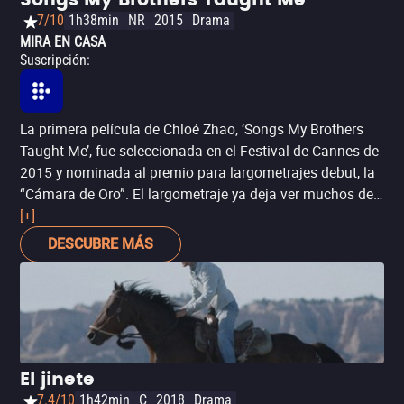
Songs My Brothers Taught Me
7/10
1h38min
NR
2015
Drama
MIRA EN CASA
Suscripción
:
La primera película de Chloé Zhao, ‘Songs My Brothers
Taught Me’, fue seleccionada en el Festival de Cannes de
2015 y nominada al premio para largometrajes debut, la
“Cámara de Oro”. El largometraje ya deja ver muchos de
los elementos que se volverían frecuentes en la
[+]
filmografía posterior de la directora, como el trabajo con
DESCUBRE MÁS
actores no profesionales, en una historia sobre la vida en
los márgenes de la sociedad estadounidense. Aquí
seguimos a un joven que vive en una reserva de nativos
americanos llamada Pine Ridge, y que está por irse a Los
Ángeles. Sin embargo, los planes cambian por la
repentina muerte de su padre ausente, por lo que duda en
El jinete
dejar sola a su madre y a su hermana menor.
7.4/10
1h42min
C
2018
Drama