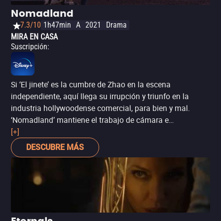
Nomadland
7.3/10
1h47min
A
2021
Drama
MIRA EN CASA
Suscripción
:
Si ‘El jinete’ es la cumbre de Zhao en la escena
independiente, aquí llega su irrupción y triunfo en la
industria hollywoodense comercial, para bien y mal.
‘Nomadland’ mantiene el trabajo de cámara e
iluminación naturalistas, empleando a un elenco de
[+]
actores no profesionales en su mayoría, con la notable
DESCUBRE MÁS
excepción de David Strathairn y, claro, Frances
McDormand en el protagónico. Aquí la historia trata de
Fern, una mujer que decide tomar todas sus cosas e irse
a viajar por Estados Unidos sin más que su camioneta y
unas cuantas posesiones, luego de que la recesión
colapsa la colonia industrial que era su hogar. Por un