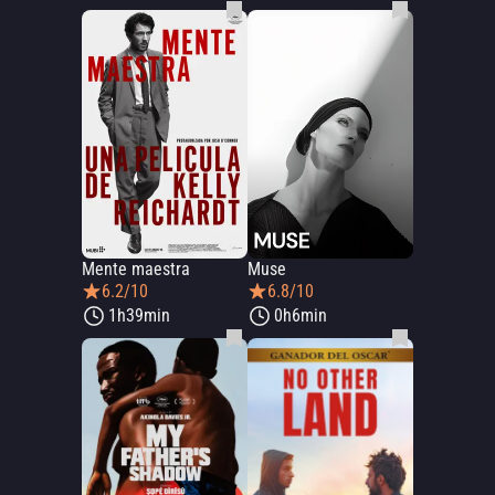
Mente maestra
Muse
6.2/10
6.8/10
1h39min
0h6min