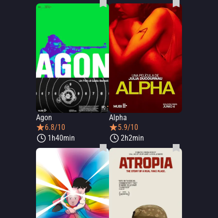
Agon
Alpha
6.8/10
5.9/10
1h40min
2h2min