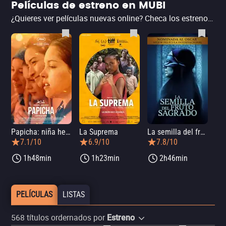
Películas de estreno en MUBI
¿Quieres ver películas nuevas online? Checa los estrenos más recientes de películas del 2026 diversas e internacionales en MUBI, la plataforma de streaming especializada en cine de arte. ¡Elige tu película ahora mismo con la ayuda de Filmelier!
Papicha: niña hermosa
La Suprema
La semilla del fruto sagrado
7.1/10
6.9/10
7.8/10
1h48min
1h23min
2h46min
PELÍCULAS
LISTAS
568
títulos ordernados por
Estreno