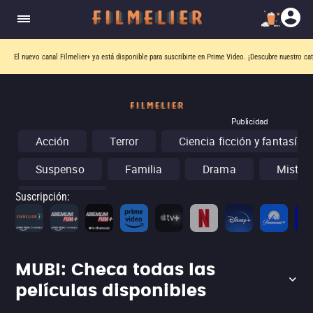
El nuevo canal
Filmelier+
ya está disponible para suscribirte en Prime Video.
¡Descubre nuestro ca
Publicidad
Acción
Terror
Ciencia ficción y fantasía
Suspenso
Familia
Drama
Misteri
Conciertos
Suscripción
:
MUBI: Checa todas las
películas disponibles