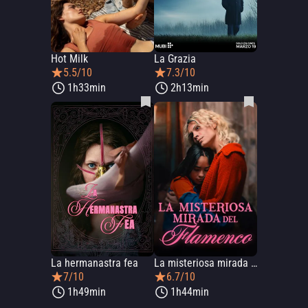
Hot Milk
La Grazia
5.5/10
7.3/10
1h33min
2h13min
La hermanastra fea
La misteriosa mirada del flamenco
7/10
6.7/10
1h49min
1h44min