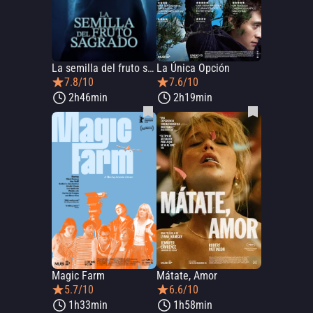
La semilla del fruto sagrado
La Única Opción
7.8/10
7.6/10
2h46min
2h19min
Magic Farm
Mátate, Amor
5.7/10
6.6/10
1h33min
1h58min