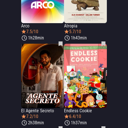
Arco
Atropia
7.5/10
5.7/10
1h28min
1h43min
El Agente Secreto
Endless Cookie
7.2/10
6.4/10
2h38min
1h37min