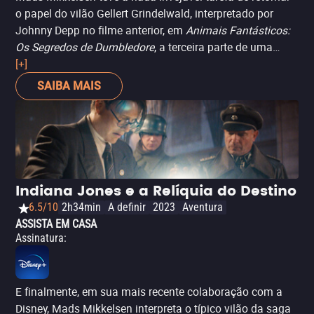
o papel do vilão Gellert Grindelwald, interpretado por
Johnny Depp no filme anterior, em
Animais Fantásticos:
Os Segredos de Dumbledore
, a terceira parte de uma
franquia cada vez menos rentável e repleta de polêmicas
[+]
(como as posturas de sua criadora, J.K. Rowling, o
SAIBA MAIS
escandaloso divórcio de Depp e o comportamento
problemático de Ezra Miller, outro de seus protagonistas).
Mikkelsen tem que se esforçar pouco para dotar de frieza
o personagem, mas o roteiro confuso e as polêmicas do
filme fazem deste um de seus papéis menos resgatáveis.
Indiana Jones e a Relíquia do Destino
6.5/10
2h34min
A definir
2023
Aventura
ASSISTA EM CASA
Assinatura
:
E finalmente, em sua mais recente colaboração com a
Disney, Mads Mikkelsen interpreta o típico vilão da saga