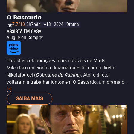
O Bastardo
7.7/10
2h7min
+18
2024
Drama
ASSISTA EM CASA
Alugue ou Compre
:
Uma das colaborações mais notáveis de Mads
Mikkelsen no cinema dinamarquês foi com o diretor
Nikolaj Arcel (
O Amante da Rainha
). Ator e diretor
voltaram a trabalhar juntos em O Bastardo, um drama de
época que transporta o western para o contexto da
[+]
Dinamarca no século XVIII. Mikkelsen é Ludvig Kahlen,
SAIBA MAIS
um capitão do exército alemão aposentado que, com sua
modesta pensão, busca realizar o que ninguém
conseguiu antes: domar os inóspitos charnecas e
estabelecer um assentamento. Este seria seu passe para
a nobreza que ambiciona alcançar, mas o custo será alto