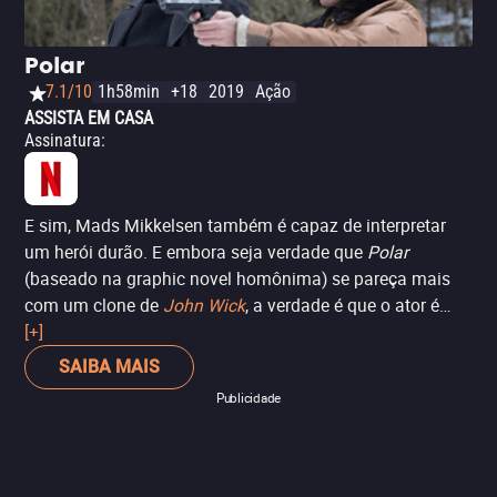
Polar
7.1/10
1h58min
+18
2019
Ação
ASSISTA EM CASA
Assinatura
:
E sim, Mads Mikkelsen também é capaz de interpretar
um herói durão. E embora seja verdade que
Polar
(baseado na graphic novel homônima) se pareça mais
com um clone de
John Wick
, a verdade é que o ator é
convincente. A trama segue um assassino de aluguel
[+]
aposentado que, depois de encontrar uma vida tranquila,
SAIBA MAIS
tem que voltar à escuridão quando o passado vem
Publicidade
persegui-lo.