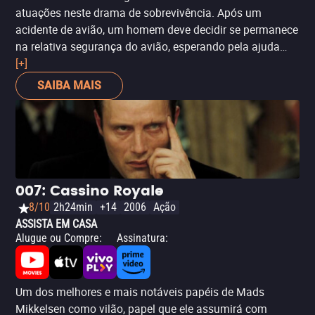
atuações neste drama de sobrevivência. Após um
acidente de avião, um homem deve decidir se permanece
na relativa segurança do avião, esperando pela ajuda
que pode nunca chegar, ou se aventura no desconhecido
[+]
em busca de salvação para si mesmo e uma mulher
SAIBA MAIS
doente (Maria Thelma Smáradóttir).
Ártico
é um drama
pequeno, mas que conta com poucos atores para
alcançar um grande impacto emocional, em uma história
sobre dois humanos que devem lutar com seus corpos e
espíritos contra uma natureza inclemente.
007: Cassino Royale
8/10
2h24min
+14
2006
Ação
ASSISTA EM CASA
Alugue ou Compre
:
Assinatura
:
Um dos melhores e mais notáveis papéis de Mads
Mikkelsen como vilão, papel que ele assumirá com