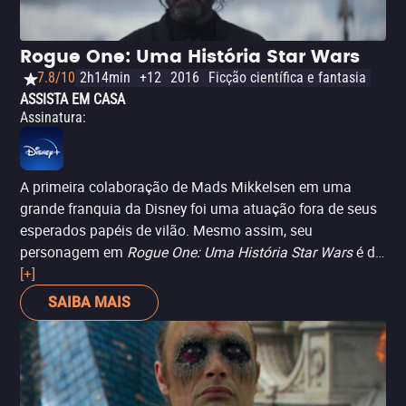
Rogue One: Uma História Star Wars
7.8/10
2h14min
+12
2016
Ficção científica e fantasia
ASSISTA EM CASA
Assinatura
:
A primeira colaboração de Mads Mikkelsen em uma
grande franquia da Disney foi uma atuação fora de seus
esperados papéis de vilão. Mesmo assim, seu
personagem em
Rogue One: Uma História Star Wars
é de
tons cinzentos, e até pode-se dizer que é o
[+]
Oppenheimer
do
universo
Star Wars
. Mikkelsen interpreta Galen Erso, o
SAIBA MAIS
pai da heroína, Jyn Erso (Felicity Jones), um brilhante
engenheiro forçado pelo Império a construir sua arma
definitiva: a Estrela da Morte, capaz de destruir planetas.