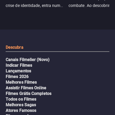
crise de identidade, entra num
combate. Ao descobrir a
jogo sexualizado de gato e rato
verdade, ela deixa a rotin
com uma mulher branca
fábrica e parte em uma 
misteriosa no metrô. A escalada
implacável contra quem
leva a um desfecho violento.
escondeu os fatos, dispo
tudo pela vingança.
Descubra
Canais Filmelier (Novo)
Indicar Filmes
Lançamentos
Filmes 2026
Melhores Filmes
Assistir Filmes Online
Filmes Grátis Completos
Todos os Filmes
Melhores Sagas
Atores Famosos