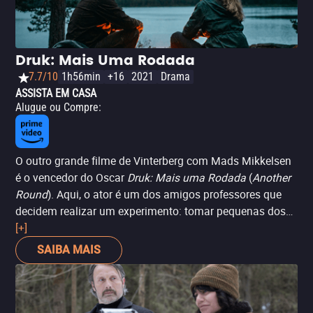
Druk: Mais Uma Rodada
7.7/10
1h56min
+16
2021
Drama
ASSISTA EM CASA
Alugue ou Compre
:
O outro grande filme de Vinterberg com Mads Mikkelsen
é o vencedor do Oscar
Druk: Mais uma Rodada
(
Another
Round
). Aqui, o ator é um dos amigos professores que
decidem realizar um experimento: tomar pequenas doses
de álcool esporadicamente para melhorar seu
[+]
desempenho e caráter. Isso desencadeia uma espiral
SAIBA MAIS
autodestrutiva que analisa questões como escapismo,
ego e masculinidade, e é impossível parar de assistir
graças à atuação carregada de tanto humor e tragédia
de Mikkelsen.