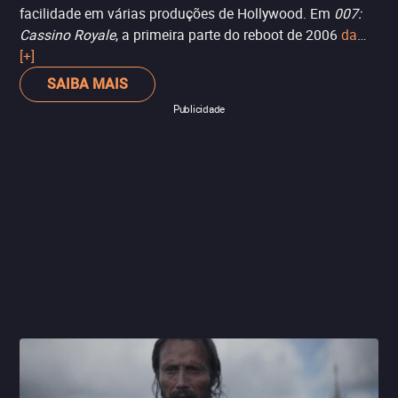
facilidade em várias produções de Hollywood. Em
007:
Cassino Royale
, a primeira parte do reboot de 2006
da
franquia 007
[+]
, Mikkelsen é Le Chiffre, banqueiro que serve
grandes terroristas e criminosos do mundo, a quem Bond
SAIBA MAIS
(Daniel Craig) deve vencer em sua primeira missão como
Publicidade
agente 00.