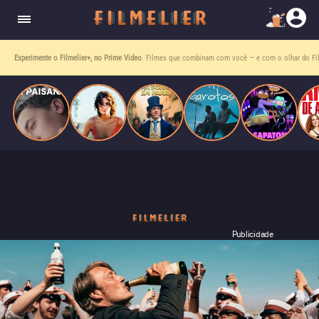
homens gays, coloca sua carreira em risco
quando se apaixona por um de seus alvos.
Entre tantas opções,
receba o que mais vale seu tempo!
Toda sexta, no seu e-mail.
Publicidade