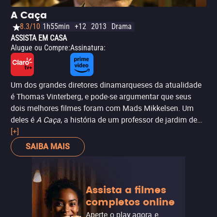
demais. Mikkelsen interpreta com empatia um
A Caça
personagem contraditório, capaz de compaixão mas
8.3/10
1h55min
+12
2013
Drama
consumido pela ganância.
ASSISTA EM CASA
Alugue ou Compre
:
Assinatura
:
Um dos grandes diretores dinamarqueses da atualidade
é Thomas Vinterberg, e pode-se argumentar que seus
dois melhores filmes foram com Mads Mikkelsen. Um
deles é
A Caça
, a história de um professor de jardim de
infância que, por um mal-entendido, vê sua vida
[+]
desmoronar por uma falsa acusação de abuso infantil. O
SAIBA MAIS
filme é uma brutal análise da histeria coletiva e da
distorção da verdade, com Mikkelsen no centro como a
vítima que se recusa a se curvar... até que não pode
Assista a filmes
mais.
completos online
Aperte o play agora e