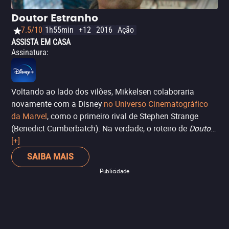
Doutor Estranho
7.5/10
1h55min
+12
2016
Ação
ASSISTA EM CASA
Assinatura
:
Voltando ao lado dos vilões, Mikkelsen colaboraria
novamente com a Disney
no Universo Cinematográfico
da Marvel
, como o primeiro rival de Stephen Strange
(Benedict Cumberbatch). Na verdade, o roteiro de
Doutor
Estranho
[+]
não lhe dá muito com o que trabalhar, mas pelo
menos a presença do ator o torna um vilão imponente,
SAIBA MAIS
embora não muito memorável.
Publicidade