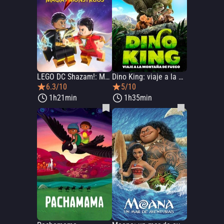
LEGO DC Shazam!: Magia y Monstruos
Dino King: viaje a la montaña de fuego
6.3/10
5/10
1h21min
1h35min