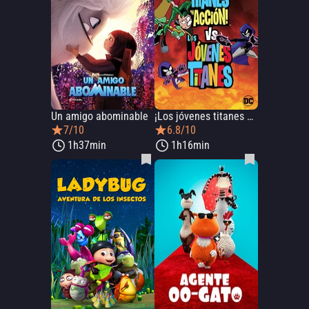
Un amigo abominable
¡Los jóvenes titanes en acción! vs Los jóvenes titanes
7/10
6.8/10
1h37min
1h16min