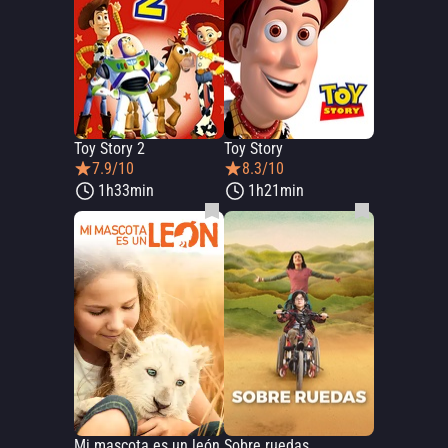
Toy Story 2
Toy Story
7.9/10
8.3/10
1h33min
1h21min
Mi mascota es un león
Sobre ruedas