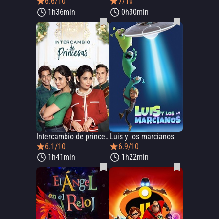
6.6/10
7/10
1h36min
0h30min
Intercambio de princesas
Luis y los marcianos
6.1/10
6.9/10
1h41min
1h22min