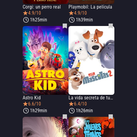
Corgi: un perro real
Playmobil: La película
4.9/10
4.9/10
1h25min
1h39min
Astro Kid
La vida secreta de tus mascotas 2
6.6/10
6.4/10
1h29min
1h26min