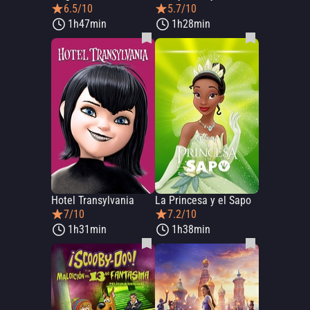
6.5/10
5.7/10
1h47min
1h28min
Hotel Transylvania
La Princesa y el Sapo
7/10
7.2/10
1h31min
1h38min