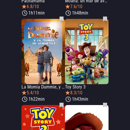
Pachamama
Moana: un mar de aventuras
6.8/10
7.6/10
1h11min
1h48min
La Momia Dummie, y la Tumba de Achnetut
Toy Story 3
5.4/10
8.3/10
1h22min
1h43min