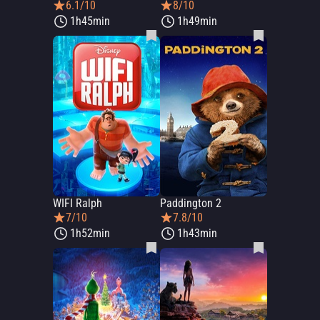
6.1/10
8/10
1h45min
1h49min
WIFI Ralph
Paddington 2
7/10
7.8/10
1h52min
1h43min