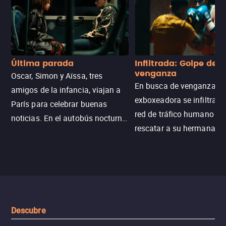
Última parada
Infiltrada: Golpe de
venganza
Oscar, Simon y Aïssa, tres
En busca de venganza, u
amigos de la infancia, viajan a
exboxeadora se infiltra e
París para celebrar buenas
red de tráfico humano pa
noticias. En el autobús nocturno
rescatar a su hermana m
N121, un intercambio entre
enfrentando criminales
pasajeros escala y la situación
despiadados, secretos
se descontrola, convirtiendo el
peligrosos y situaciones
viaje en un thriller urbano
extremas que ponen a pr
intenso.
resistencia.
Descubre