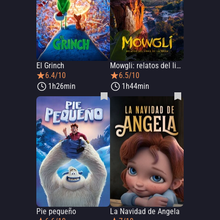
El Grinch
Mowgli: relatos del libro de la selva
6.4/10
6.5/10
1h26min
1h44min
Pie pequeño
La Navidad de Angela