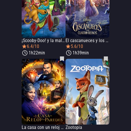
¡Scooby-Doo! y la maldición del 13avo fantasma
El cascanueces y los cuatro reinos
6.4/10
5.6/10
1h22min
1h39min
La casa con un reloj en sus paredes
Zootopia