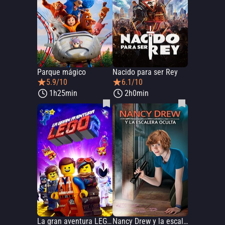
Parque mágico
Nacido para ser Rey
5.9/10
6.1/10
1h25min
2h0min
La gran aventura LEGO 2
Nancy Drew y la escalera oculta