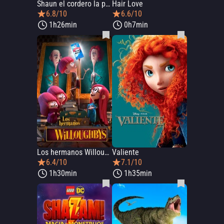
Shaun el cordero la película: granjagedón
Hair Love
6.8/10
6.6/10
1h26min
0h7min
Los hermanos Willoughby
Valiente
6.4/10
7.1/10
1h30min
1h35min