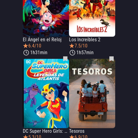
El Ángel en el Reloj
Los Increíbles 2
6.4/10
7.5/10
1h31min
1h57min
DC Super Hero Girls: Leyendas de Atlantis
Tesoros
5.3/10
6.9/10