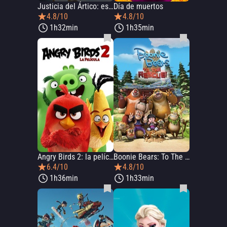
Justicia del Ártico: escuadrón del trueno
Día de muertos
4.8/10
4.8/10
1h32min
1h35min
Angry Birds 2: la película
Boonie Bears: To The Rescue
6.4/10
4.8/10
1h36min
1h33min