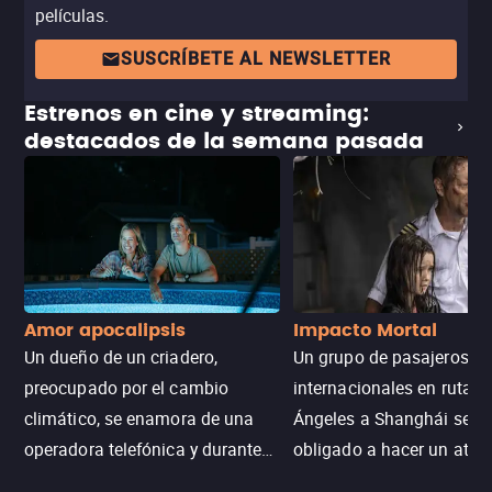
Olivier Assayas –cuyo misterio resulta mucho más
películas.
cautivador sin tanta experimentación formal–, pero si
SUSCRÍBETE AL NEWSLETTER
estás abierto a una película con una historia
sobrenatural contada de forma muy diferente a lo usual,
Estrenos en cine y streaming:
sin duda te resultará, por lo menos, interesante.
destacados de la semana pasada
Amor apocalipsis
Impacto Mortal
Un dueño de un criadero,
Un grupo de pasajeros
preocupado por el cambio
internacionales en ruta d
climático, se enamora de una
Ángeles a Shanghái se v
operadora telefónica y durante
obligado a hacer un aterr
un desastre natural inicia una
emergencia en aguas inf