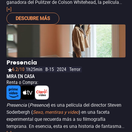
ganadora del Pulitzer de Colson Whitehead, la película
ofrece una historia poderosa y conmovedora sobre la
[+]
amistad y la resiliencia en medio de la brutalidad de un
DESCUBRE MÁS
reformatorio de Florida. La relación entre los dos
protagonistas es emotiva, mientras que el brillante guión
construye un impactante retrato de la injusticia y el
racismo institucionalizado. Con destacadas actuaciones
y sensible dirección, Nickel Boys es un drama imperdible
que deja una profunda reflexión sobre la pertenencia, el
Presencia
racismo y la amistad.
6.2/10
1h25min
B-15
2024
Terror
MIRA EN CASA
Renta o Compra
:
Presencia
(
Presence
) es una película del director Steven
Soderbergh (
Sexo, mentiras y video
) en una faceta
experimental que recuerda más a su filmografía
temprana. En esencia, esta es una historia de fantasmas,