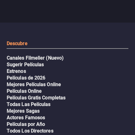
aventura romántica, bilingüe y
de tiburones. Ahora debe
llena de emoción para
trabajar juntos con la es
encontrarla.
de superar la vorágine de
tiburones atraídos por los
del avión.
Descubre
Canales Filmelier (Nuevo)
Sugerir Películas
Estrenos
Películas de 2026
Mejores Películas Online
Películas Online
Películas Gratis Completas
Todas Las Películas
Mejores Sagas
Actores Famosos
Películas por Año
Todos Los Directores