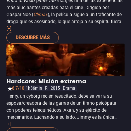
Entra al vacío
(
Enter the Void
) es una de las experiencias
más alucinantes creadas para el cine. Dirigida por
Gaspar Noé (
Clímax
), la película sigue a un traficante de
droga que es asesinado, lo que arroja a su espíritu fuera
de su cuerpo para presenciar su pasado, presente y
[+]
futuro. Contada desde
perspectiva subjetiva
con una
DESCUBRE MÁS
cámara fantasmagórica y con una fotografía psicodélica,
es un viaje que estimulará todos tus sentidos y te
sumergirá en la pantalla de una forma única, casi nunca
vista en una película.
Hardcore: Misión extrema
6.7/10
1h36min
R
2015
Drama
Henry, un cyborg recién resucitado, debe salvar a su
esposa/creadora de las garras de un tirano psicópata
con poderes telequinéticos, Akan, y su ejército de
mercenarios. Luchando a su lado, Jimmy es la única
esperanza de Henry para lograr tal hazaña antes de que
[+]