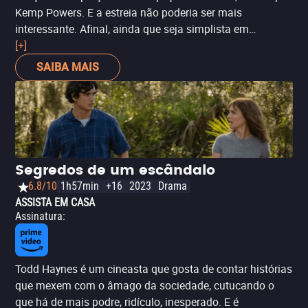
Kemp Powers. E a estreia não poderia ser mais
interessante. Afinal, ainda que seja simplista em
algumas decisões e um pouco cansativo com tamanha
[+]
verborragia dos diálogos, o longa-metragem recria o
SAIBA MAIS
encontro que nunca aconteceu de quatro dos maiores
ícones do movimento negro dos anos 1960. É uma
conversa deliciosa, que qualquer um tem vontade de
participar. Há, aqui, emoção, sentimento, medo, angústia.
Felicidade com o que mudou, preocupação com o que
continua na mesma. King, enquanto isso, não aceita
Segredos de um escândalo
fazer desse filme apenas uma peça teatral filmada. Ela
6.8/10
1h57min
+16
2023
Drama
tem elegância na condução da trama, ajudando a
ASSISTA EM CASA
destacar a amizade dessas quatro figuras e,
Assinatura
:
principalmente, ressaltar aspectos do movimento negro
dos anos 1960 que ressoam décadas depois. É um filme
poderoso, urgente, elegante, necessário, preciso. É só
Todd Haynes é um cineasta que gosta de contar histórias
aceitar o formato, entender o estilo e mergulhar na
que mexem com o âmago da sociedade, cutucando o
imaginação da trama que, segundo King, é uma história
que há de mais podre, ridículo, inesperado. E é