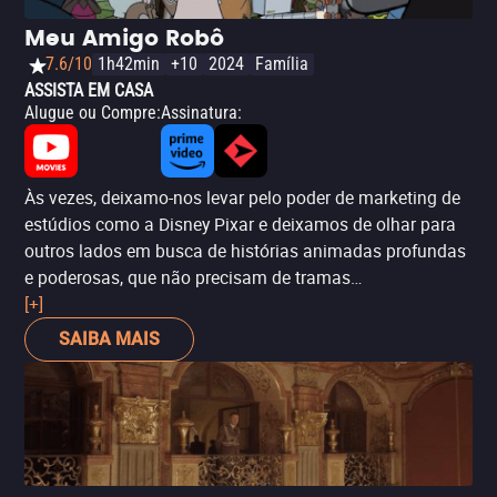
Meu Amigo Robô
7.6/10
1h42min
+10
2024
Família
ASSISTA EM CASA
Alugue ou Compre
:
Assinatura
:
Às vezes, deixamo-nos levar pelo poder de marketing de
estúdios como a Disney Pixar e deixamos de olhar para
outros lados em busca de histórias animadas profundas
e poderosas, que não precisam de tramas
excessivamente complexas para emocionar. Este é o
[+]
caso de
Meu Amigo Robô
, uma produção hispano-
SAIBA MAIS
francesa dirigida por Pablo Berger (do filme espanhol
Branca de Neve
de 2012), baseada na novela gráfica
Robot Dreams
de Sara Varon. Ambientada em Nova York
durante os anos 80, a história segue Dog, cuja vida
solitária o leva a comprar um robô para fazer-lhe
companhia. A amizade cresce, mas um dia infeliz na