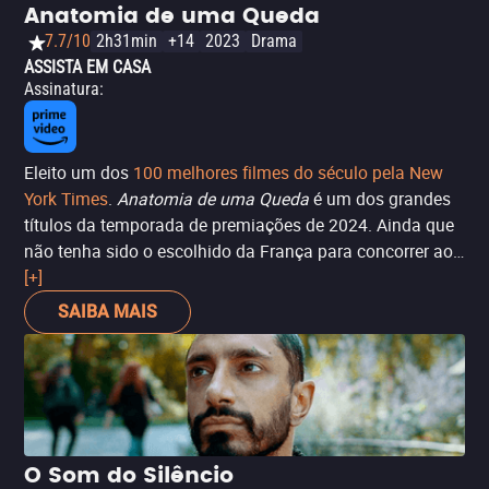
Anatomia de uma Queda
7.7/10
2h31min
+14
2023
Drama
ASSISTA EM CASA
Assinatura
:
Eleito um dos
100 melhores filmes do século pela New
York Times
.
Anatomia de uma Queda
é um dos grandes
títulos da temporada de premiações de 2024. Ainda que
não tenha sido o escolhido da França para concorrer ao
Oscar de Melhor Filme Internacional, o filme conseguiu
[+]
trilhar sua própria carreira fora da categoria. Não é pra
SAIBA MAIS
menos: este filme de Justine Triet fala sobre a morte de
um homem, que cai do segundo andar de sua própria
casa. O que aconteceu? Ele se jogou dali, foi empurrado?
A partir daí, a esposa Sandra (Sandra Hüller) entra em um
furacão, sendo acusada pela promotoria e tendo que se
defender. Triet não está realmente interessada aqui em
O Som do Silêncio
encontrar o culpado ou dar respostas, mas questionar a