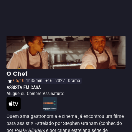
proporciona. Uma história simples, mas poderosíssima,
sobre arte, vida, morte e sua eterna, inevitável e
simbiótica relação.
O Chef
7.5/10
1h35min
+16
2022
Drama
ASSISTA EM CASA
Alugue ou Compre
:
Assinatura
:
Quem ama gastronomia e cinema já encontrou um filme
para assistir! Estrelado por Stephen Graham (conhecido
por
Peaky Blinders
e por criar e estrelar a série de