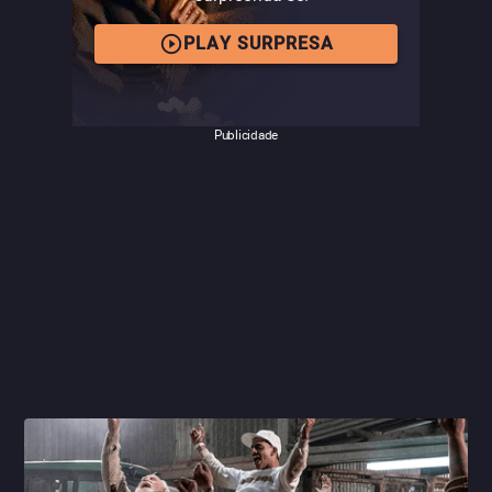
analisa mais seus origens e suas consequências,
permitindo assim ver as maneiras como a história e seus
PLAY SURPRESA
perigos se repetem até os dias atuais.
Leia mais na
.
crítica completa de
Zona de Interesse
Publicidade