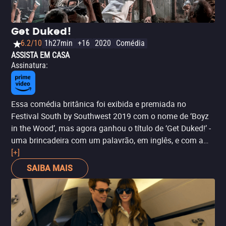
Get Duked!
6.2/10
1h27min
+16
2020
Comédia
ASSISTA EM CASA
Assinatura
:
Essa comédia britânica foi exibida e premiada no
Festival South by Southwest 2019 com o nome de ‘Boyz
in the Wood’, mas agora ganhou o título de ‘Get Duked!’ -
uma brincadeira com um palavrão, em inglês, e com a
trama do filme. A história mostra as aventuras de quatro
[+]
adolescentes nas Terras Altas da Escócia para
SAIBA MAIS
completarem o chamado “Desafio do Duque de
Edimburgo”. Eles precisam fazer um trajeto no meio da
selva e, como se isso já não fosse uma tarefa árdua, eles
ainda precisam fugir de uma dupla de caçadores que
querem matá-los. ‘Get Duked!’ é carregado de humor