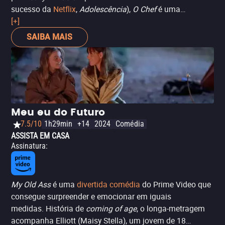
sucesso da
Netflix
,
Adolescência
),
O Chef
é uma
produção britânica que traz as “aventuras” de um chef de
[+]
cozinha durante uma conturbada noite de trabalho - na
SAIBA MAIS
qual precisa lidar com inspeções sanitárias, críticos e até
com um cliente passando por uma severa reação
alérgica. Dessa forma, em poucas horas, é condensado
um pouco da realidade das cozinhas - que, apesar de
dura, é gratificante para os seus profissionais. Os
cozinheiros vão se identificar, enquanto o público em
Meu eu do Futuro
geral vai conhecer essa realidade para além dos reality
7.5/10
1h29min
+14
2024
Comédia
shows como
Master Chef
.
ASSISTA EM CASA
Assinatura
:
My Old Ass
é uma
divertida comédia
do Prime Video que
consegue surpreender e emocionar em iguais
medidas. História de
coming of age
, o longa-metragem
acompanha Elliott (Maisy Stella), um jovem de 18