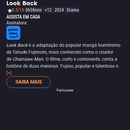
Look Back
Borat. Assim, pode-se dizer que, mesmo inferior ao
8.3/10
0h58min
+12
2024
Drama
primeiro, 'Borat: Fita de Cinema Seguinte' cumpre o que
ASSISTA EM CASA
promete: faz rir e, novamente, provoca o status quo da
Assinatura
:
política e da alta sociedade americana.
Look Back
é a adaptação do popular mangá homônimo
de Tatsuki Fujimoto, mais conhecido como o criador
de
Chainsaw Man
. O filme, curto e comovente, conta a
história de duas meninas: Fujino, popular e talentosa na
criação de mangás de comédia; e Kyōmoto, tímida,
[+]
agorafóbica, mas prodigiosa para desenhar paisagens.
SAIBA MAIS
Quando se conhecem, surge uma bela amizade e uma
Publicidade
colaboração fértil que, no entanto, está destinada à
tragédia. Os fãs do trabalho original de Fujimoto ficarão
mais do que satisfeitos com esta adaptação: como se o
mangá original fosse um storyboard, o filme dá vida a ele
por meio das cores e do movimento de uma animação
vívida que exalta as emoções que a narrativa