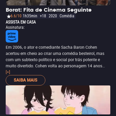
Borat: Fita de Cinema Seguinte
6.6/10
1h35min
+18
2020
Comédia
ASSISTA EM CASA
Assinatura
:
Em 2006, o ator e comediante Sacha Baron Cohen
acertou em cheio ao criar uma comédia besteirol, mas
com um subtexto político e social por trás potente e
muito divertido. Cohen volta ao personagem 14 anos
depois, num momento de extremismos políticos,
[+]
novamente de maneira provocativa e ousada. Ainda que
SAIBA MAIS
o filme não tenha o mesmo vigor e potência que o
anterior, as piadas ainda são ácidas e alguns momentos
transpiram ousadia -- as cenas com Mike Pence, Rudy
Giuliani e com dois republicanos em quarentena são
absolutamente hilárias. Maria Bakalova ('Transgression')
também ajuda a fazer a trama avançar como filha de