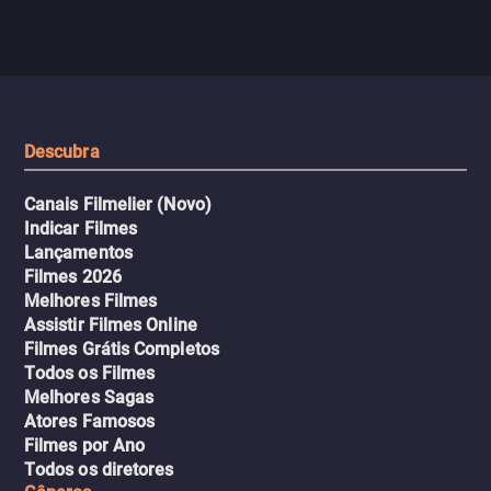
jogo sexualizado de gato e rato
verdade, ela deixa a rotin
com uma mulher branca
fábrica e parte em uma 
misteriosa no metrô. A escalada
implacável contra quem
leva a um desfecho violento.
escondeu os fatos, dispo
tudo pela vingança.
Descubra
Canais Filmelier (Novo)
Indicar Filmes
Lançamentos
Filmes 2026
Melhores Filmes
Assistir Filmes Online
Filmes Grátis Completos
Todos os Filmes
Melhores Sagas
Atores Famosos
Filmes por Ano
Todos os diretores