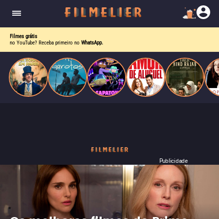
enquanto luta contra uma doença. Ele compõe
Paris
obras-primas, participa de festas e busca romance
em meio a círculos aristocráticos e reais.
Filmes grátis
no YouTube? Receba primeiro no
WhatsApp.
Publicidade