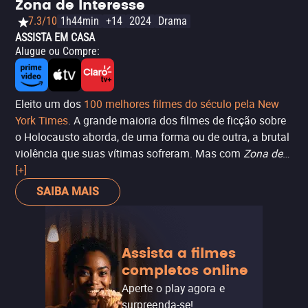
Zona de Interesse
praia os obriga a se separarem e ansiarem pelo dia do
7.3/10
1h44min
+14
2024
Drama
reencontro. Praticamente sem diálogos, com uma
ASSISTA EM CASA
animação vibrante e uma linguagem visual cativante, o
Alugue ou Compre
:
filme conta uma história simples, mas profundamente
emocionante, sobre (curiosamente) as relações humanas
e o curso que tomam apesar (ou devido) a acidentes,
Eleito um dos
100 melhores filmes do século pela New
circunstâncias fortuitas e eventos incontroláveis que
York Times
.
A grande maioria dos filmes de ficção sobre
acontecem ao longo da vida.
o Holocausto aborda, de uma forma ou de outra, a brutal
violência que suas vítimas sofreram. Mas com
Zona de
Interesse
[+]
(
The Zone of Interest
), o diretor Jonathan Glazer
aborda o outro lado da moeda: os mecanismos de
SAIBA MAIS
cumplicidade que permitiram que tais atrocidades
ocorressem. A trama segue Rudolf Höss (interpretado por
Christian Friedel) e sua família, instalados
Assista a filmes
confortavelmente em uma casa de campo, um paraíso
completos online
privado separado do campo de concentração de
Auschwitz apenas por uma cerca de concreto. Sem expor
Aperte o play agora e
nunca violência desnecessariamente gráfica, o filme
surpreenda-se!