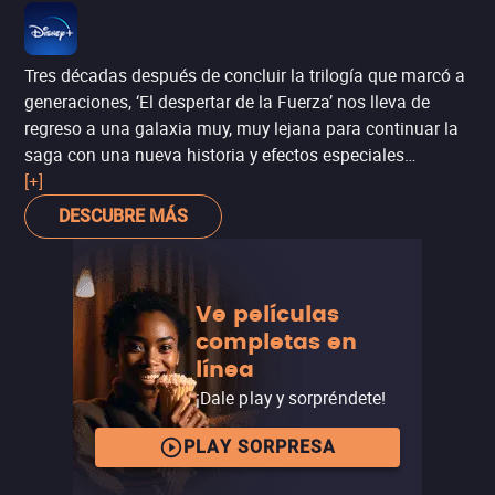
escapar de las burbujas que nos rodean.
Tres décadas después de concluir la trilogía que marcó a
generaciones, ‘El despertar de la Fuerza’ nos lleva de
regreso a una galaxia muy, muy lejana para continuar la
saga con una nueva historia y efectos especiales
mejorados. La película tiene un fuerte nexo con el pasado
[+]
de Star Wars, con personajes como Han Solo y Leia
DESCUBRE MÁS
Organa, quienes pasan la batuta a la nueva generación:
Rey, Finn, Poe Dameron y Kylo Ren. Éste, el séptimo
episodio de Star Wars, es un excelente espectáculo que
Ve películas
sabe balancear las dosis de nostalgia y las nuevas
completas en
expectativas, que logran sorprender.
Mira todas las
línea
películas de la saga
.
¡Dale play y sorpréndete!
PLAY SORPRESA