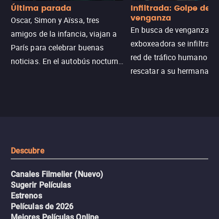
Última parada
Infiltrada: Golpe de
venganza
Oscar, Simon y Aïssa, tres
En busca de venganza, u
amigos de la infancia, viajan a
exboxeadora se infiltra e
París para celebrar buenas
red de tráfico humano pa
noticias. En el autobús nocturno
rescatar a su hermana m
N121, un intercambio entre
enfrentando criminales
pasajeros escala y la situación
despiadados, secretos
se descontrola, convirtiendo el
peligrosos y situaciones
viaje en un thriller urbano
extremas que ponen a pr
intenso.
resistencia.
Descubre
Canales Filmelier (Nuevo)
Sugerir Películas
Estrenos
Películas de 2026
Mejores Películas Online