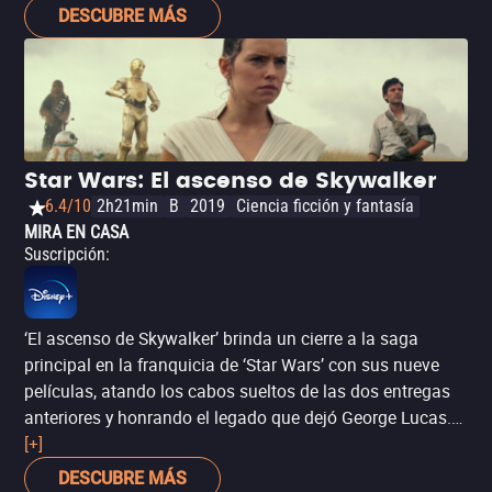
Con un gran elenco liderado por Daisy Ridley (‘Star Wars:
DESCUBRE MÁS
El despertar de la Fuerza’), Naomi Watts (‘Lo imposible’),
Clive Owen (‘Niños del hombre’), George MacKay (‘La
verdadera historia de Ned Kelly’) y Tom Felton (‘Harry
Potter’), se trata de una película con algunas fallas
argumentales, pero cuyo enfoque a través de la lente
feminista resulta fascinante y brinda mayor profundidad
Star Wars: El ascenso de Skywalker
a un personaje clásico que, de otra forma, no suele ser
6.4/10
2h21min
B
2019
Ciencia ficción y fantasía
más que un accesorio.
MIRA EN CASA
Suscripción
:
‘El ascenso de Skywalker’ brinda un cierre a la saga
principal en la franquicia de ‘Star Wars’ con sus nueve
películas, atando los cabos sueltos de las dos entregas
anteriores y honrando el legado que dejó George Lucas.
El director y coguionista J.J. Abrams (también
[+]
responsable por ‘El despertar de la Fuerza’, el inicio de
DESCUBRE MÁS