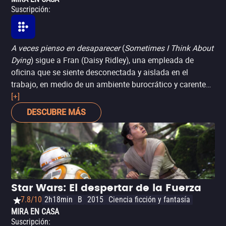
Suscripción
:
A veces pienso en desaparecer
(
Sometimes I Think About
Dying
) sigue a Fran (Daisy Ridley), una empleada de
oficina que se siente desconectada y aislada en el
trabajo, en medio de un ambiente burocrático y carente
de sentido, en una película que explora la monotonía y la
[+]
desesperación cotidiana. Con la llegada de Robert, un
DESCUBRE MÁS
nuevo colega, la película introduce una dinámica que
comienza a cambiar la perspectiva de Fran. La dirección
de arte, el diseño de vestuario y especialmente la
actuación de Daisy Ridley son puntos destacados,
contribuyendo a la construcción de una atmósfera fría y
pálida que empieza a cobrar colores con el desarrollo de
Star Wars: El despertar de la Fuerza
la trama. La película surge como un ensayo
7.8/10
2h18min
B
2015
Ciencia ficción y fantasía
existencialista sobre la apatía y las relaciones humanas
MIRA EN CASA
en el mundo contemporáneo, cuestionando cómo
Suscripción
: