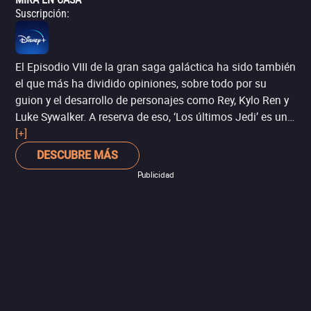
Suscripción
:
El Episodio VIII de la gran saga galáctica ha sido también
el que más ha dividido opiniones, sobre todo por su
guion y el desarrollo de personajes como Rey, Kylo Ren y
Luke Sywalker. A reserva de eso, ‘Los últimos Jedi’ es una
de las entregas más impresionantes de Star Wars, con
[+]
los ya característicos efectos visuales espectaculares y la
DESCUBRE MÁS
magnífica música de John Williams. Con la fotografía de
Publicidad
Steve Yedlin – quien también colaboró con el director
Rian Johson en ‘Estafa de amor’ y ‘Asesinos del futuro’ –,
éste es el episodio visualmente más bello de toda la
saga.
Mira todas las películas de la saga
.