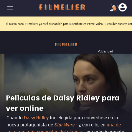
El nuevo canal
Filmelier+
ya está disponible para suscribirte en Prime Video.
¡Descubre nuestro ca
Publicidad
Películas de Daisy Ridley para
ver online
Cuando
Daisy Ridley
fue elegida para convertirse en la
nueva protagonista de
Star Wars
–y, con ello, en
una de
las caras más conocidas del planeta
– era prácticamente