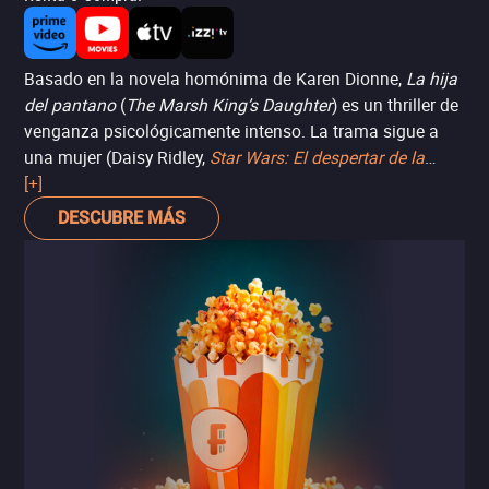
Basado en la novela homónima de Karen Dionne,
La hija
del pantano
(
The Marsh King’s Daughter
) es un thriller de
venganza psicológicamente intenso. La trama sigue a
una mujer (Daisy Ridley,
Star Wars: El despertar de la
Fuerza
[+]
) que lleva una vida feliz con su esposo e hija,
hasta que descubre que su padre, quien la mantuvo a
DESCUBRE MÁS
ella y a su madre como rehenes durante 12 años, ha
escapado de prisión y viene por ella. Aunque no es una
historia que no se haya visto antes y tiene algunos
problemas de ritmo, es elevada por las excelentes
actuaciones de Ridley y de Ben Mendelsohn como el
villano “rey del pantano”.