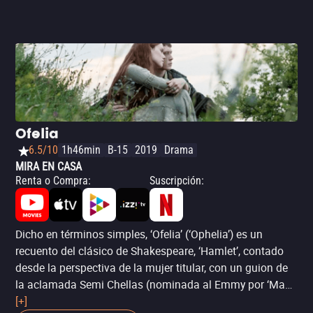
Ofelia
6.5/10
1h46min
B-15
2019
Drama
MIRA EN CASA
Renta o Compra
:
Suscripción
:
Dicho en términos simples, ‘Ofelia’ (‘Ophelia’) es un
recuento del clásico de Shakespeare, ‘Hamlet’, contado
desde la perspectiva de la mujer titular, con un guion de
la aclamada Semi Chellas (nominada al Emmy por ‘Mad
Men’) y dirección de Claire McCarthy (‘Las luminarias’).
[+]