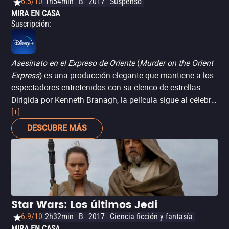
6.5/10
1h54min
B
2017
Suspenso
MIRA EN CASA
Suscripción
:
Asesinato en el Expreso de Oriente
(
Murder on the Orient
Express
) es una producción elegante que mantiene a los
espectadores entretenidos con su elenco de estrellas.
Dirigida por Kenneth Branagh, la película sigue al célebre
detective Hercule Poirot mientras investiga un asesinato
[+]
en un tren. Aunque puede que no sea tan buena como su
DESCUBRE MÁS
predecesora clásica, el lujoso escenario y el talentoso
elenco hacen que valga la pena verla. La historia está
bien equilibrada y los personajes son interesantes, con
cada pasajero del tren guardando sus propios secretos y
motivos. En general,
Asesinato en el Expreso de Oriente
es un emocionante misterio que seguramente mantendrá
Star Wars: Los últimos Jedi
a los espectadores sentados en el borde de sus asientos.
6.9/10
2h32min
B
2017
Ciencia ficción y fantasía
MIRA EN CASA