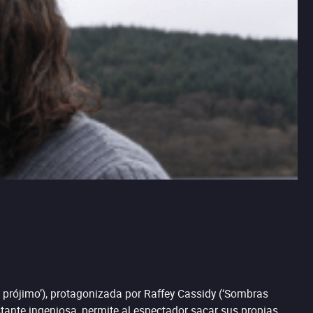
l prójimo’), protagonizada por Raffey Cassidy (‘Sombras
stante ingeniosa, permite al espectador sacar sus propias