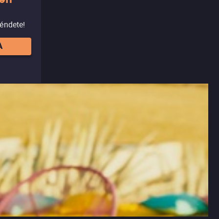
 en
réndete!
A