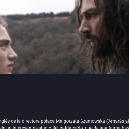
en inglés de la directora polaca Malgorzata Szumowska (‘Amarás a
 de un interesante estudio del patriarcado, que de una forma ba