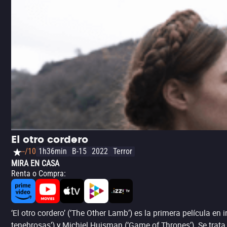
El otro cordero
--/10
1h36min
B-15
2022
Terror
MIRA EN CASA
Renta o Compra
:
‘El otro cordero’ (‘The Other Lamb’) es la primera película 
tenebrosas’) y Michiel Huisman (‘Game of Thrones’). Se trata