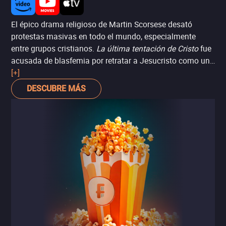
El épico drama religioso de Martin Scorsese desató
protestas masivas en todo el mundo, especialmente
entre grupos cristianos.
La última tentación de Cristo
fue
acusada de blasfemia por retratar a Jesucristo como un
hombre con dudas y deseos humanos, incluyendo una
[+]
escena en la que imagina una vida junto a María
DESCUBRE MÁS
Magdalena. Hubo boicots, amenazas contra cines e
incluso ataques incendiarios a salas de exhibición en
Francia.