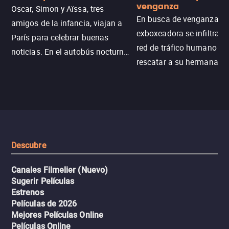
venganza
Oscar, Simon y Aïssa, tres
En busca de venganza, u
amigos de la infancia, viajan a
exboxeadora se infiltra e
París para celebrar buenas
red de tráfico humano pa
noticias. En el autobús nocturno
rescatar a su hermana m
N121, un intercambio entre
enfrentando criminales
pasajeros escala y la situación
despiadados, secretos
se descontrola, convirtiendo el
peligrosos y situaciones
viaje en un thriller urbano
extremas que ponen a pr
intenso.
resistencia.
Descubre
Canales Filmelier (Nuevo)
Sugerir Películas
Estrenos
Películas de 2026
Mejores Películas Online
Películas Online