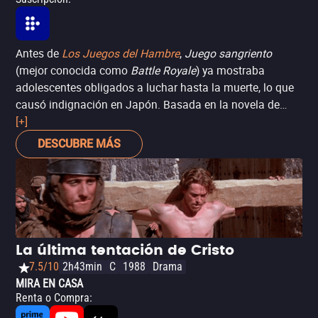
Antes de
Los Juegos del Hambre
,
Juego sangriento
(mejor conocida como
Battle Royale
) ya mostraba
adolescentes obligados a luchar hasta la muerte, lo que
causó indignación en Japón. Basada en la novela de
Koushun Takami, la película fue criticada por su violencia
[+]
extrema y acusada de promover la brutalidad juvenil.
DESCUBRE MÁS
Incluso fue prohibida en algunos países y tuvo una
distribución limitada en Estados Unidos por el temor de
que pudiera inspirar ataques en escuelas. Aun así, se
convirtió en una película de culto e influyó en toda una
generación de historias distópicas.
La última tentación de Cristo
7.5/10
2h43min
C
1988
Drama
MIRA EN CASA
Renta o Compra
: