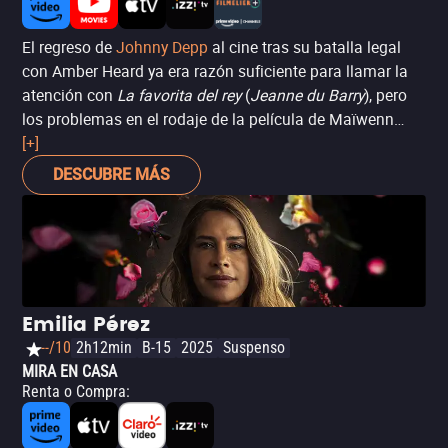
El regreso de
Johnny Depp
al cine tras su batalla legal
con Amber Heard ya era razón suficiente para llamar la
atención con
La favorita del rey
(
Jeanne du Barry
), pero
los problemas en el rodaje de la película de Maïwenn
fueron aún más turbulentos. Se dice que la directora y
[+]
protagonista tuvo desacuerdos frecuentes con Depp en el
DESCUBRE MÁS
set, hasta el punto de ignorarlo entre tomas. Además,
Maïwenn fue demandada por escupir a un periodista, lo
que añadió aún más controversia a la producción.
Emilia Pérez
--/10
2h12min
B-15
2025
Suspenso
MIRA EN CASA
Renta o Compra
: